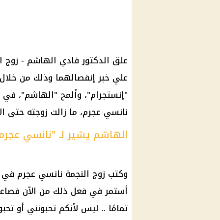
علق الدكتور فادي الهاشم - زوج ال
علي خبر إنفصالهما وذلك من خلا
"إنستجرام"، وألمح "الهاشم"، في بد
نانسي عجرم، ما زالت زوجته حتى ال
الهاشم يشير لـ "نانسي عجرم
وكتب زوج النجمة نانسي عجرم في 
تمامًا .. ليس لأنكم تحبونني أو تح