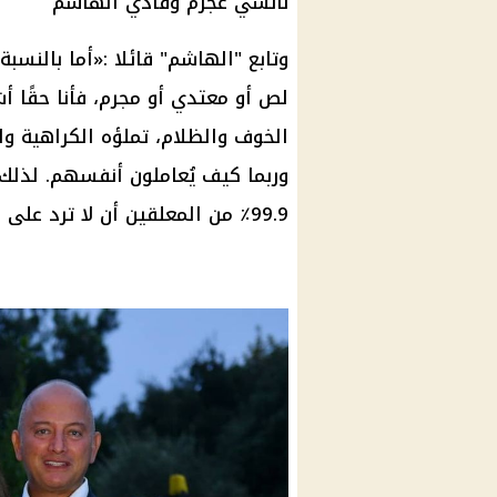
نانسي عجرم وفادي الهاشم
وتابع "الهاشم" قائلا :«أما بالنسب
لص أو معتدي أو مجرم، فأنا حقًا
الخوف والظلام، تملؤه الكراهية وا
وربما كيف يُعاملون أنفسهم. لذلك
99.9٪ من المعلقين أن لا ترد على عدوانهم بل تظهر التعاطف بدلاً من ذلك».