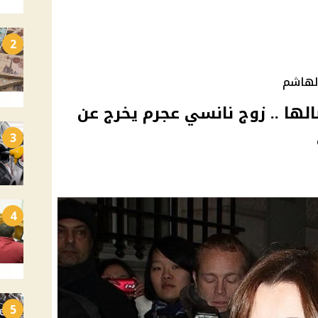
2
لهاشم
الها .. زوج نانسي عجرم يخرج عن
3
4
5