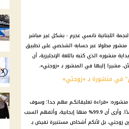
نجمة اللبنانية نانسي عجرم - بشكل غير مباشر
ل منشور مطولا عبر حسابه الشخصي على تطبيق
اية منشوره الذي كتبه باللغة الإنجليزية، أن
آن، مشيرا إليها في المنشور بـ «زوجتي».
" في منشورة بـ «زوجتي»
منشوره: «قراءة تعليقاتكـم مهم جدا؛ وسوف
أستمر في فعل ذلك من الآن فصاعدًا. وأرى أن 99.9% منها إيجابية، وأتفهم السبب
بون زوجتي، بل لأنكم أشخاص مستنيرة تفيض بـ