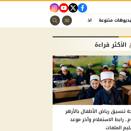
instagram
youtube
twitter
facebook
ديوهات متنوعة
اخبار الفن
منوعات مسيحية
اخبار الرياضة
الأكثر قراءة
ة تنسيق رياض الأطفال بالأزهر
م.. رابط الاستعلام وآخر موعد
يم الملفات