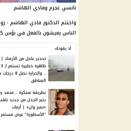
نانسي عجرم وفادي الهاشم
واختتم الدكتور فادي الهاشم - زوج
الناس يعيشون بالفعل في بؤس كا
لا يفوتك
تحذير عاجل من الأرصاد |
ظا
.. والحرارة تصل 8 
المناطق
بطريقة مبتكرة .. محمد ر
يثير الجدل من جديد بلقب
«نمبر وان» | أزمات
"الأسطورة" عرض مستمر