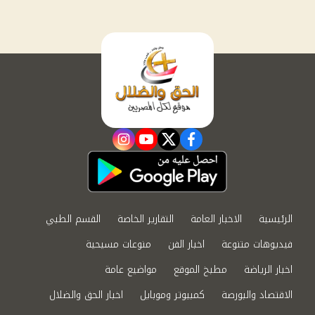
instagram
youtube
twitter
facebook
الرئيسية
الاخبار العامة
التقارير الخاصة
القسم الطبي
فيديوهات متنوعة
اخبار الفن
منوعات مسيحية
اخبار الرياضة
مطبخ الموقع
مواضيع عامة
الاقتصاد والبورصة
كمبيوتر وموبايل
اخبار الحق والضلال