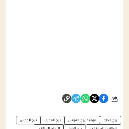
شارك
برج الدلو
مواليد برج القوس
برج العذراء
برج القوس
العلاقات العاطفية
برج الحمل
النجاح المهني