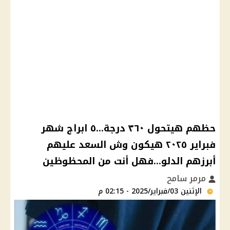
حظهم هيتحول ٣٦٠ درجة...٥ ابراج شهر
فبراير ٢٠٢٥ هيكون وش السعد عليهم
أبرزهم الدلو...فهل أنت من المحظوظين
مرمر سامح
الإثنين 03/فبراير/2025 - 02:15 م