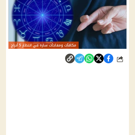
مكافآت ومفاجآت سارة في انتظار 5 أبراج
شارك