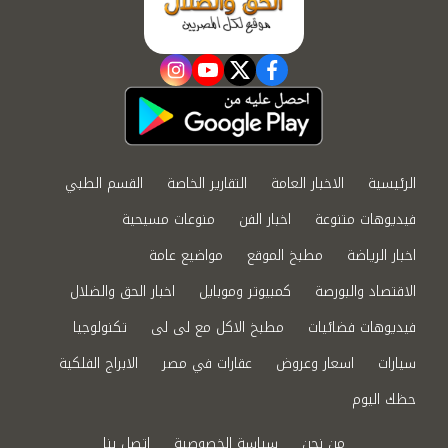
instagram
youtube
twitter
facebook
الرئيسية
الاخبار العامة
التقارير الخاصة
القسم الطبي
فيديوهات متنوعة
اخبار الفن
منوعات مسيحية
اخبار الرياضة
مطبخ الموقع
مواضيع عامة
الاقتصاد والبورصة
كمبيوتر وموبايل
اخبار الحق والضلال
فيديوهات فضائيات
مطبخ الاكل مع لى لى
تكنولوجيا
سيارات
اسعار وعروض
عقارات في مصر
الابراج الفلكية
حظك اليوم
من نحن
سياسة الخصوصية
اتصل بنا