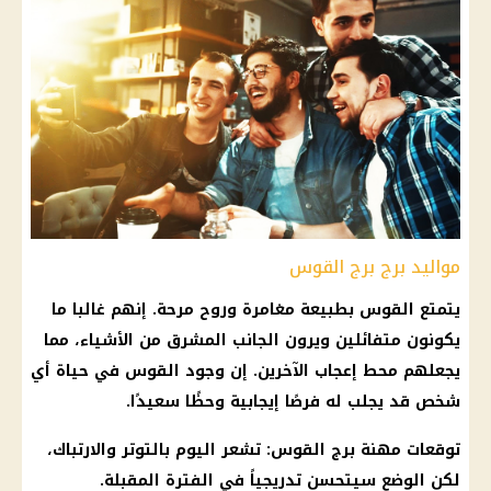
مواليد برج برج القوس
يتمتع القوس بطبيعة مغامرة وروح مرحة. إنهم غالبا ما
يكونون متفائلين ويرون الجانب المشرق من الأشياء، مما
يجعلهم محط إعجاب الآخرين. إن وجود القوس في حياة أي
شخص قد يجلب له فرصًا إيجابية وحظًا سعيدًا.
توقعات مهنة برج القوس
: تشعر
اليوم
بالتوتر والارتباك،
لكن الوضع سيتحسن تدريجياً في الفترة المقبلة.