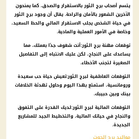
يتسم أصحاب
برج الثور
بالاستقرار والصدق، كما يمنحون
الآخرين الشعور بالأمان والراحة. يقال أن وجود
برج الثور
في حياة الشخص يجلب الاستقرار المالي والحظ السعيد،
وخاصة في الأمور العملية والمادية.
توقعات مهنة
برج الثور
:أنت شغوف جدًا بعملك، مما
يساعدك على النجاح، لكن عليك الانتباه إلى التفاصيل
الصغيرة لتجنب الأخطاء.
التوقعات العاطفية لبرج الثور:تعيش حياة حب سعيدة
ورومانسية، استمتع بهذا
اليوم
وحاول تهدئة الخلافات
بينك وبين حبيبك.
التوقعات
المالية
لبرج الثور:لديك القدرة على التفوق
والنجاح في حياتك
المالية
، والتخطيط الجيد للمشاريع
الجديدة.
مواليد برج الحوت