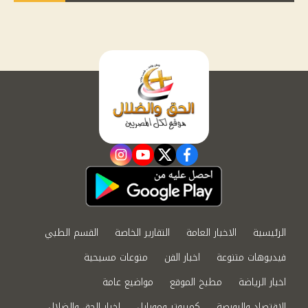
instagram
youtube
twitter
facebook
الرئيسية
الاخبار العامة
التقارير الخاصة
القسم الطبي
فيديوهات متنوعة
اخبار الفن
منوعات مسيحية
اخبار الرياضة
مطبخ الموقع
مواضيع عامة
الاقتصاد والبورصة
كمبيوتر وموبايل
اخبار الحق والضلال