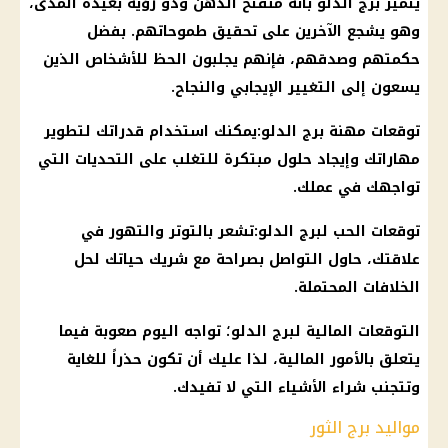
يتميز
برج الدلو
بأنه منفتح الذهن وذو رؤية بعيدة المدى،
وهو يشجع الآخرين على تحقيق طموحاتهم. بفضل
حكمتهم وصدقهم، فإنهم يجلبون الحظ للأشخاص الذين
يسعون إلى التغيير الإيجابي والنجاح.
توقعات مهنة
برج الدلو
:يمكنك استخدام قدراتك لتطوير
مهاراتك وإيجاد حلول مبتكرة للتغلب على التحديات التي
تواجهك في عملك.
توقعات الحب لبرج الدلو:تشعر بالتوتر والتهور في
علاقتك، حاول التواصل بصراحة مع شريك حياتك لحل
الخلافات المحتملة.
التوقعات
المالية
لبرج الدلو؛ تواجه
اليوم
صعوبة فيما
يتعلق بالأمور
المالية
، لذا عليك أن تكون حذراً للغاية
وتتجنب شراء الأشياء التي لا تفيدك.
مواليد برج الثور