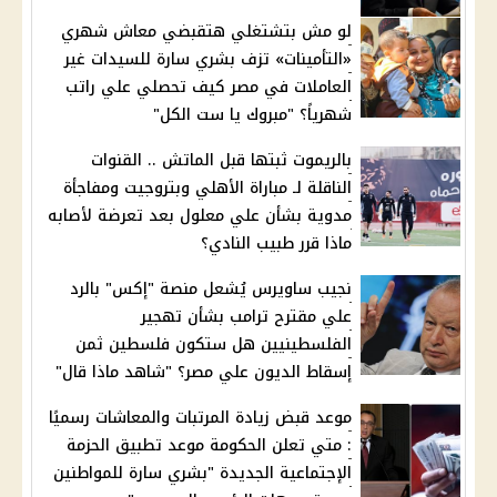
لو مش بتشتغلي هتقبضي معاش شهري
«التأمينات» تزف بشري سارة للسيدات غير
العاملات في مصر كيف تحصلي علي راتب
شهرياً؟ "مبروك يا ست الكل"
بالريموت ثبتها قبل الماتش .. القنوات
الناقلة لـ مباراة الأهلي وبتروجيت ومفاجأة
مدوية بشأن علي معلول بعد تعرضة لأصابه
ماذا قرر طبيب النادي؟
نجيب ساويرس يُشعل منصة "إكس" بالرد
علي مقترح ترامب بشأن تهجير
الفلسطينيين هل ستكون فلسطين ثمن
إسقاط الديون علي مصر؟ "شاهد ماذا قال"
موعد قبض زيادة المرتبات والمعاشات رسميًا
: متي تعلن الحكومة موعد تطبيق الحزمة
الإجتماعية الجديدة "بشري سارة للمواطنين