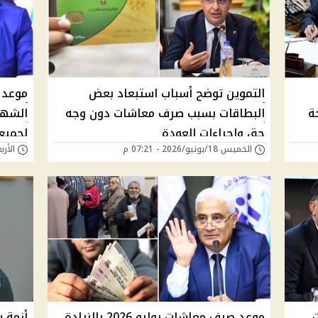
التموين توضح أسباب استبعاد بعض
ة
البطاقات بسبب صرف معاشات دون وجه
الشهر 
حق وإجراءات العودة
لجميع
الخميس 18/يونيو/2026 - 07:21 م
الأربعاء 17/يونيو/
ت
موعد صرف معاشات يوليو 2026 بالزيادة
أزمة 