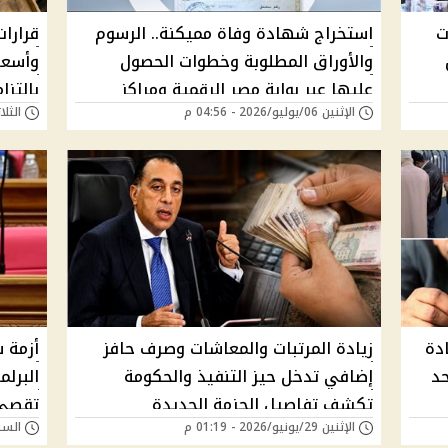
ت
استخراج شهادة وفاة مميكنة.. الرسوم
قرارا
والأوراق المطلوبة وخطوات الحصول
وأسعار
عليها عبر بوابة مصر الرقمية ومراكز
بالتزا
الإثنين 06/يوليو/2026 - 04:56 م
الثلاثاء 30/يونيو/6
الخدمات
دة
زيادة المرتبات والمعاشات وصرف حافز
أزمة 
 الحد
إضافي تدخل حيز التنفيذ والحكومة
البرل
تكشف تفاصيل الحزمة الجديدة
تقصي
الإثنين 29/يونيو/2026 - 01:19 م
السبت 27/يونيو/026