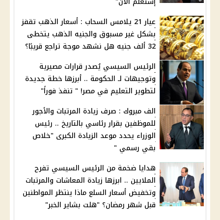
إستعلم الان"
عيار 21 يلامس السحاب : أسعار الذهب تقفز
بشكل غير مسبوق والجنيه الذهب يتخطى
32 ألف جنيه هل نشهد موجة تراجع قريبًا؟
الرئيس السيسي يُصدر قرارات مصيرية
وتوجيهات لـ الحكومة .. أبرزها خطة جديدة
لتطوير التعليم في مصر! " تنفذ فوراً"
الف مبروك : صرف زيادة المرتبات والأجور
للموظفين بقرار رئاسي بالتاريخ .. رئيس
الوزراء يحدد موعد الزيادة الكبرى "خلاص
بقي رسمي "
هدايا ضخمة من الرئيس السيسي تفرح
الملايين .. ابرزها زيادة المعاشات والمرتبات
وتخفيض أسعار السلع ماذا ينتظر المواطنين
قبل شهر رمضان؟ "هلت بشاير الخبر"