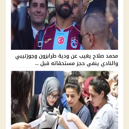
محمد صلاح يغيب عن ودية طرابزون وجوزتيبي
والنادي ينفي حجز مستحقاته قبل ...