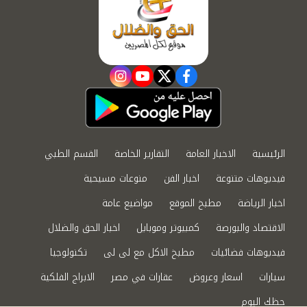
instagram
youtube
twitter
facebook
الرئيسية
الاخبار العامة
التقارير الخاصة
القسم الطبي
فيديوهات متنوعة
اخبار الفن
منوعات مسيحية
اخبار الرياضة
مطبخ الموقع
مواضيع عامة
الاقتصاد والبورصة
كمبيوتر وموبايل
اخبار الحق والضلال
فيديوهات فضائيات
مطبخ الاكل مع لى لى
تكنولوجيا
سيارات
اسعار وعروض
عقارات في مصر
الابراج الفلكية
حظك اليوم