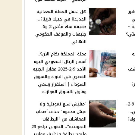
طبق
هل تحمل العملة المعدنية
ي
الجديدة في جيبك قريبًا؟..
أدنى 28 جنيه –
حقيقة سك فئتي 2 و5
تي؟
جنيهات والموقف الحكومي
النهائي
نيه
عملة المملكة بكام الآن؟..
أسعار الريال السعودي اليوم
تشف
الأحد 9-2-2025 مقابل الجنيه
المصري في البنوك والسوق
؟
السوداء | استقرار رسمي
وفارق بالسوق الموازية
أسعار الدولار اليوم الأحد 9-2-
"مفيش سلع تموينية ولا
ي..
عيش مدعوم" حذف أصحاب
وك؟
المعاشات من "البطاقات
التموينية".. التموين تراجع 23
مليون بطاقة وتضيف معايير