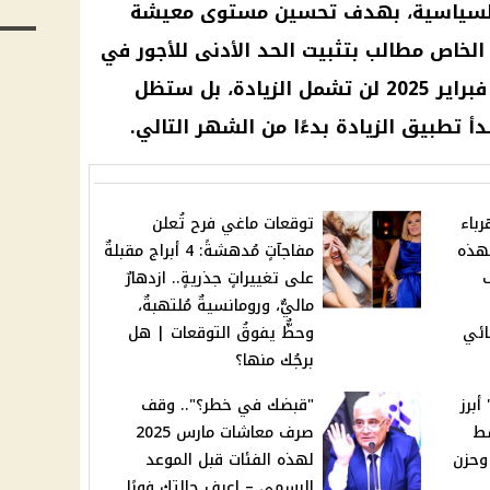
ة السياسية، بهدف تحسين مستوى معيشة
الخاص مطالب بتثبيت الحد الأدنى للأجور في
كافة الشركات. وأوضح أن مرتبات فبراير 2025 لن تشمل الزيادة، بل ستظل
أ تطبيق الزيادة بدءًا من الشهر التالي.
رباء
توقعات ماغي فرح تُعلن
ا بهذه
مفاجآتٍ مُدهشةً: 4 أبراج مقبلةٌ
على تغييراتٍ جذريةٍ.. ازدهارٌ
ماليٌّ، ورومانسيةٌ مُلتهبةٌ،
ائي
وحظٌّ يفوقُ التوقعات | هل
برجُك منها؟
أبرز
"قبضك في خطر؟".. وقف
سط
صرف معاشات مارس 2025
وحزن
لهذه الفئات قبل الموعد
الرسمي – اعرف حالتك فورًا