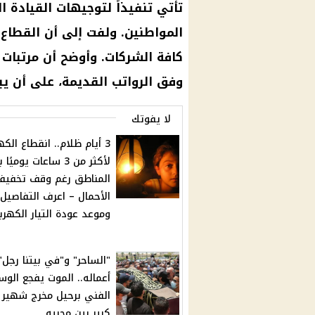
تأتي تنفيذاً لتوجيهات القياد
المواطنين. ولفت إلى أن القطاع 
وفق الرواتب القديمة، على أن يبد
لا يفوتك
3 أيام ظلام.. انقطاع الكه
لأكثر من 3 ساعات يوميً
المناطق رغم وقف تخفيف
الأحمال – اعرف التفاصيل
وموعد عودة التيار الكهرب
"الساحر" و"في بيتنا رجل" 
أعماله.. الموت يفجع الو
الفني برحيل مخرج شهير 
كبير بين محبيه