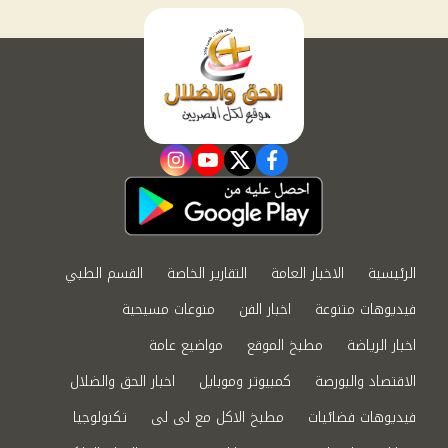
instagram
youtube
twitter
facebook
الرئيسية
الاخبار العامة
التقارير الخاصة
القسم الطبي
فيديوهات متنوعة
اخبار الفن
منوعات مسيحية
اخبار الرياضة
مطبخ الموقع
مواضيع عامة
الاقتصاد والبورصة
كمبيوتر وموبايل
اخبار الحق والضلال
فيديوهات فضائيات
مطبخ الاكل مع لى لى
تكنولوجيا