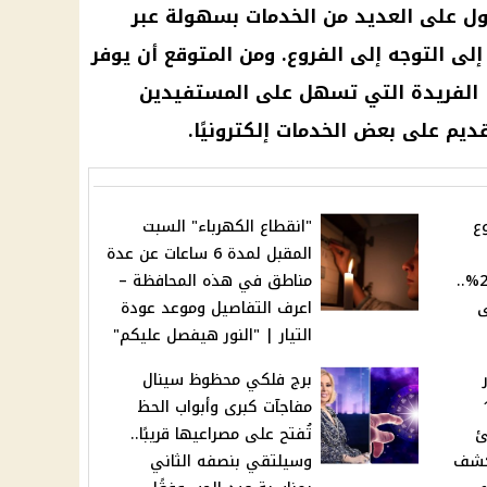
ول على العديد من الخدمات بسهولة عبر
لى التوجه إلى الفروع. ومن المتوقع أن يوفر
ا الفريدة التي تسهل على المستفيدين
يم على بعض الخدمات إلكترونيًا.
ع
"انقطاع الكهرباء" السبت
المقبل لمدة 6 ساعات عن عدة
شهادة استثمار بعائد 250%..
مناطق في هذه المحافظة –
ى
اعرف التفاصيل وموعد عودة
التيار | "النور هيفصل عليكم"
برج فلكي محظوظ سينال
يس 13
مفاجآت كبرى وأبواب الحظ
جئ
تُفتح على مصراعيها قريبًا..
ت تكشف
وسيلتقي بنصفه الثاني