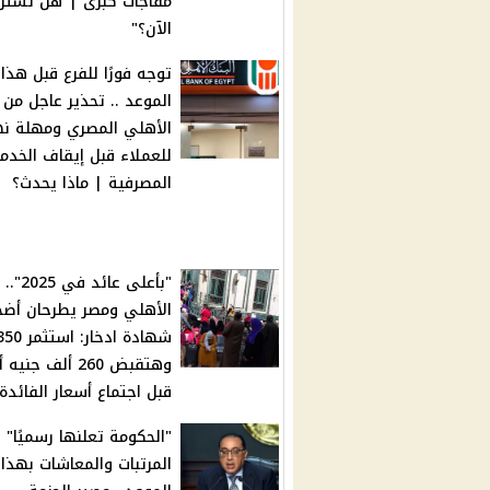
مفاجآت كبرى |"هل تشتر
الآن؟"
توجه فورًا للفرع قبل هذا
الموعد .. تحذير عاجل من 
الأهلي المصري ومهلة نه
للعملاء قبل إيقاف الخدم
المصرفية | ماذا يحدث؟
"بأعلى عائد ف
الأهلي ومصر يطرحان أض
وهتقبض 260 ألف جنيه
قبل اجتماع أسعار الفائدة
"الحكومة تعلنها رسميًا" ز
المرتبات والمعاشات بهذا