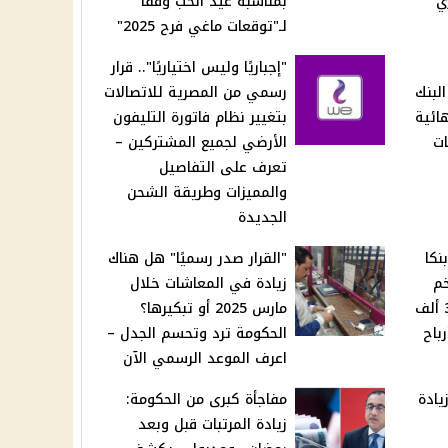
ي
بمناسبة عيد الحب وفقًا
لـ"توقعات ماغي فرح 2025"
"إجباريًا وليس اختياريًا".. قرار
البنك
رسمي من المصرية للاتصالات
ائية
بتغيير نظام فاتورة التليفون
ات
الأرضي لجميع المشتركين –
تعرف على التفاصيل
والمميزات وطريقة الشحن
الجديدة
ي 2025".. بنكا
"القرار صدر رسميًا" هل هناك
خم
زيادة في المعاشات خلال
شهادة ادخار: استثمر 350 ألف
مارس 2025 أو تبكيرها؟
 أرباح
الحكومة ترد وتحسم الجدل –
اعرف الموعد الرسمي الآن
يادة
مفاجأة كبرى من الحكومة:
زيادة المرتبات قبل وبعد