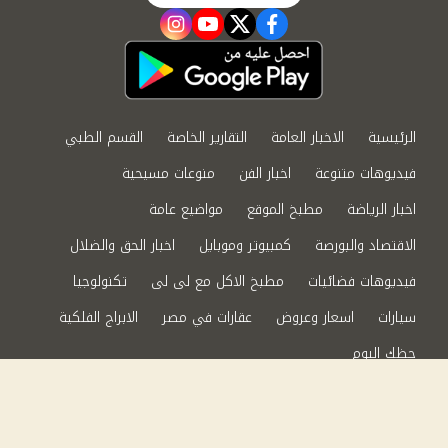
instagram
youtube
twitter
facebook
الرئيسية
الاخبار العامة
التقارير الخاصة
القسم الطبي
فيديوهات متنوعة
اخبار الفن
منوعات مسيحية
اخبار الرياضة
مطبخ الموقع
مواضيع عامة
الاقتصاد والبورصة
كمبيوتر وموبايل
اخبار الحق والضلال
فيديوهات فضائيات
مطبخ الاكل مع لى لى
تكنولوجيا
سيارات
اسعار وعروض
عقارات في مصر
الابراج الفلكية
حظك اليوم
من نحن
سياسة الخصوصية
اتصل بنا
©2024 الحق والضلال All Rights Reserved.