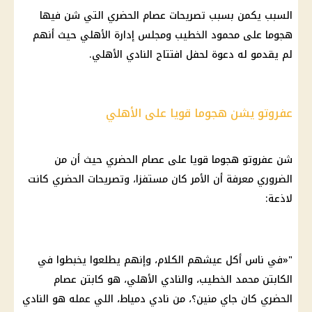
السبب يكمن بسبب تصريحات عصام الحضري التي شن فيها
هجوما على
محمود الخطيب
ومجلس إدارة
الأهلي
حيث أنهم
لم يقدمو له دعوة لحفل افتتاح
النادي الأهلي
.
عفروتو يشن هجوما قويا على الأهلي
شن عفروتو هجوما قويا على عصام الحضري حيث أن من
الضروري معرفة أن الأمر كان مستفزا، وتصريحات الحضري كانت
لاذعة:
"«في ناس أكل عيشهم الكلام، وإنهم يطلعوا يخبطوا في
الكابتن محمد الخطيب، والنادي
الأهلي
، هو كابتن عصام
الحضري كان جاي منين؟، من نادي دمياط، اللي عمله هو
النادي