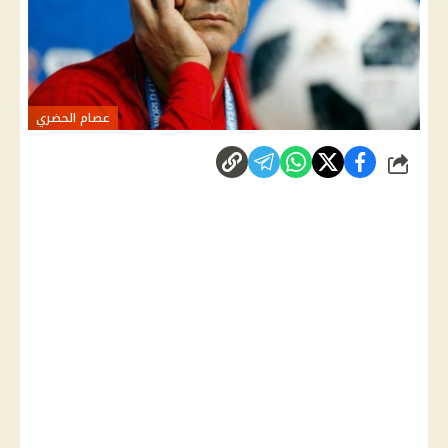
عصام الحضري
شارك