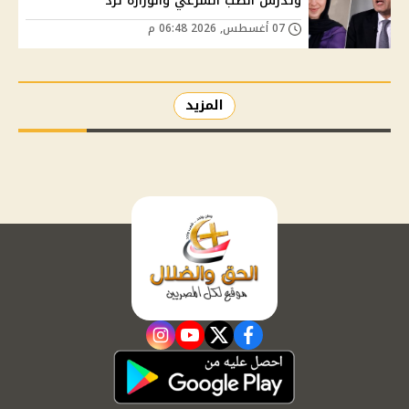
وتدرس الطب الشرعي والوزارة ترد
07 أغسطس, 2026 06:48 م
المزيد
instagram
youtube
twitter
facebook