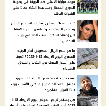
موعد مباراة الأهلي ضد الجونة في بطولة
الدوري الممتاز ومشاهدة اللقاء مجانا على
القنوات الناقلة
"كده عيب!"... سالي عبد السلام تثير الجدل
وتتصدر الترند بعد رد غامض حول طلاقها |
هل إجهاضها هو السبب الحقيقي وراء
الانفصال؟
ما هو سعر الريال السعودي أمام الجنيه
المصري اليوم الأربعاء 15-1-2025؟ تعرف
على أسعار الصرف في البنوك والسوق
السوداء
عقب تحريضه ضد مصر.. السلطات السورية
تعتقل أحمد المنصور | ما هي الأسباب وراء
هذا القرار المفاجئ؟
هل يستمر تراجع الدولار اليوم الأربعاء 15-1-
2025 أمام الجنيه المصري؟ تعرف على أسعار