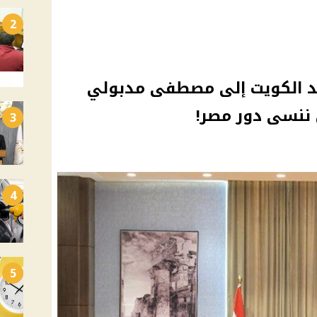
2
د الكويت إلى مصطفى مدبولي
ن ننسى دور مصر!
3
4
5