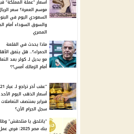
أسعار "عملة المملكة" قب
موسم العمرة؟ سعر الريال
السعودي اليوم في البنو
والسوق السوداء أمام الج
المصري
ماذا يحدث في القلعة
الحمراء؟.. هل يتفق الأه
مع بديل لـ كولر بعد التعا
أمام الزمالك أمس؟؟
فبراير بمنتصف التعاملات 
سجل الجرام الأن؟
"ياتلحق يا متلحقش" وظا
بنك مصر 2025: فرص