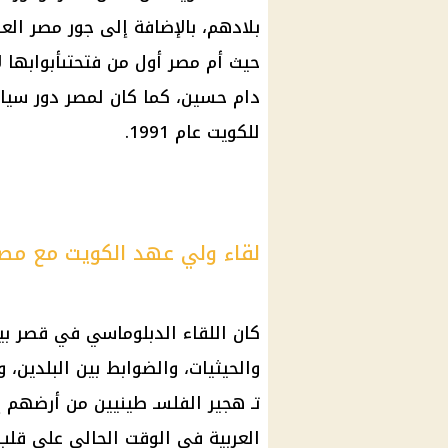
حيث أم مصر أول من فتحتىأبوابها ل
دام حسين، كما كان لمصر دور سيا
للكويت عام 1991.
لقاء ولي عهد الكويت مع م
كان اللقاء الدبلوماسي في قصر بيا
والحيثيات، والضوابط بين البلدين،
تـ هجير الفلسـ طينيين من أرضهم إل
العربية في الوقت الحالي على قلب