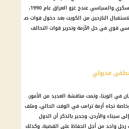
بلادهم، بالإضافة إلى جور مصر العسكري والسياسي عندج غزو العراق عام 1990،
استقبال النازحين من الكويت بعد دخول قوات صـ
سي قوي في حل الأزمة وتحرير قوات التحالف
صطفى مدبولي
ن في الويتا، وتمت مناقشة العديد من الأمور،
 وخاصة تجاه أزمة ترامب في الوقت الحالي، وملف
ى سيناء والأردن، وجدير بالذكر أن الدول
 رجل واحد من أجل الحفاظ على القضية، وكذلك