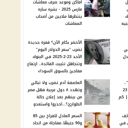
ل
أماكن وموعد صرف معاشات
مارس 2025 - بشره ساره
ك
ينتظرها ملايين من أصحاب
نيه
المعاشات
الأخضر بكام الآن؟ قفزة جديدة
لي
تضرب "سعر الدولار اليوم"
دل
الأحد 23-2-2025 في البنوك
وتتجاهل تثبيت الفائدة.. ارتفاع
مفاجئ بالسوق السوداء
"عقب أخر تراجع لـ عيار 21"..
العاصفة آدم تضرب ولا تبالي
أسعار الذهب اليوم الأحد 23
وتهدد ٨ دول عربية فهل مصر
| كم
من بينهم بعد إعلان حالة
الطوارئ؟...احذروا واستعدو
ئف
السعر العادل للفراخ بين 85
 عمل في
و90 جنيهًا..مفاجاة من اتحاد