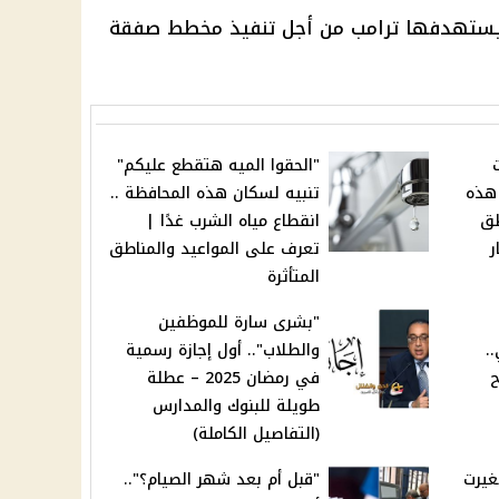
ي يستهدفها ترامب من أجل تنفيذ مخطط صفقة
عات
"الحقوا الميه هتقطع عليكم"
 هذه
تنبيه لسكان هذه المحافظة ..
طق
انقطاع مياه الشرب غدًا |
ر
تعرف على المواعيد والمناطق
المتأثرة
"بشرى سارة للموظفين
.
والطلاب".. أول إجازة رسمية
ح
في رمضان 2025 – عطلة
طويلة للبنوك والمدارس
(التفاصيل الكاملة)
غيرت
"قبل أم بعد شهر الصيام؟"..