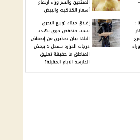
المنتجين والسر وراء ارتفاع
أسعار الكتاكيت والبيض
 :
إغلاق ميناء نويبع البحري
ار
بسبب منخفض جوي يهـدد
زع
البلاد بيان تحذيري من إنخفاض
راء
درجات الحرارة تسجل 5 ببعض
المناطق ما حقيقة تعليق
الدارسة الايام المقبلة؟