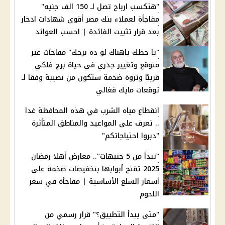
"هتكسب ارباح تصل لـ 150 الف جنيه"
مفاجأة لعملاء بنك مصر أقوى شهادات ادخار
بعد قرار تثبيت الفائدة | احسب العوائد
"يا حظك ياهناك لو ده برجك" مفاجآت غير
متوقع وتغيير جذري في حياة برج فلكي
قريبًا وثروة ضخمة ستكون من نصيبة وفقا لـ
توقعات مايك فغالي
انقطاع مياه الشرب في هذه المحافظة غدا
.. تعرف على المواعيد والمناطق المتأثرة
"دبروا احتياجاتكم"
"تبدأ من 5 جنيهات".. معارض أهلا رمضان
2025 تفتح أبوابها بتخفيضات ضخمة على
أسعار السلع الأساسية | مفاجأة في سعر
اللحوم
"متى يبدأ التطبيق؟" قرار رسمي من