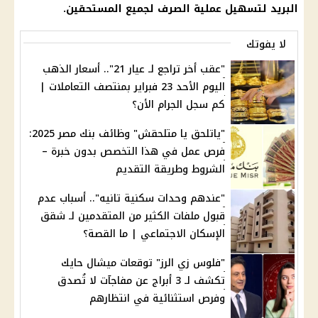
البريد لتسهيل عملية الصرف لجميع المستحقين.
لا يفوتك
"عقب أخر تراجع لـ عيار 21".. أسعار الذهب
اليوم الأحد 23 فبراير بمنتصف التعاملات |
كم سجل الجرام الأن؟
"ياتلحق يا متلحقش" وظائف بنك مصر 2025:
فرص عمل في هذا التخصص بدون خبرة –
الشروط وطريقة التقديم
"عندهم وحدات سكنية تانيه".. أسباب عدم
قبول ملفات الكثير من المتقدمين لـ شقق
الإسكان الاجتماعي | ما القصة؟
"فلوس زي الرز" توقعات ميشال حايك
تكشف لـ 3 أبراج عن مفاجآت لا تُصدق
وفرص استثنائية في انتظارهم