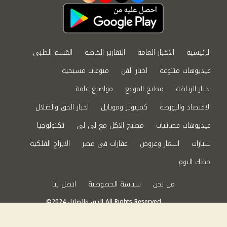
الرئيسية
الاخبار العامة
التقارير الخاصة
القسم الطبي
فيديوهات متنوعة
اخبار الفن
منوعات مسيحية
اخبار الرياضة
مطبخ الموقع
مواضيع عامة
الاقتصاد والبورصة
كمبيوتر وموبايل
اخبار الحق والضلال
فيديوهات فضائيات
مطبخ الاكل مع لى لى
تكنولوجيا
سيارات
اسعار وعروض
عقارات في مصر
الابراج الفلكية
حظك اليوم
من نحن
سياسة الخصوصية
اتصل بنا
©2024 الحق والضلال All Rights Reserved.
Powered by