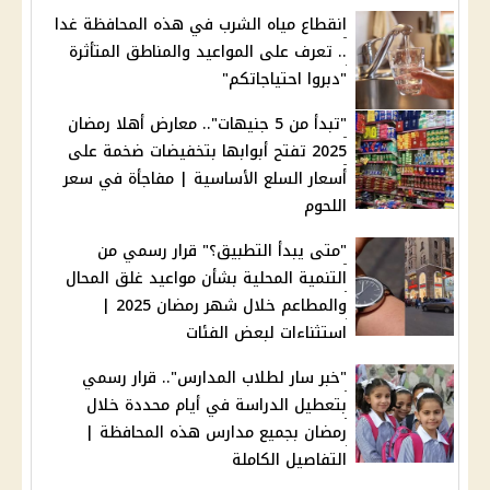
انقطاع مياه الشرب في هذه المحافظة غدا
.. تعرف على المواعيد والمناطق المتأثرة
"دبروا احتياجاتكم"
"تبدأ من 5 جنيهات".. معارض أهلا رمضان
2025 تفتح أبوابها بتخفيضات ضخمة على
أسعار السلع الأساسية | مفاجأة في سعر
اللحوم
"متى يبدأ التطبيق؟" قرار رسمي من
التنمية المحلية بشأن مواعيد غلق المحال
والمطاعم خلال شهر رمضان 2025 |
استثناءات لبعض الفئات
"خبر سار لطلاب المدارس".. قرار رسمي
بتعطيل الدراسة في أيام محددة خلال
رمضان بجميع مدارس هذه المحافظة |
التفاصيل الكاملة