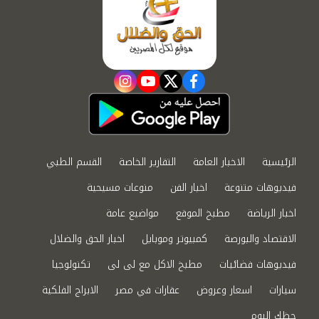
instagram
youtube
twitter
facebook
الرئيسية
الاخبار العامة
التقارير الخاصة
القسم الطبي
فيديوهات متنوعة
اخبار الفن
منوعات مسيحية
اخبار الرياضة
مطبخ الموقع
مواضيع عامة
الاقتصاد والبورصة
كمبيوتر وموبايل
اخبار الحق والضلال
فيديوهات فضائيات
مطبخ الاكل مع لى لى
تكنولوجيا
سيارات
اسعار وعروض
عقارات في مصر
الابراج الفلكية
حظك اليوم