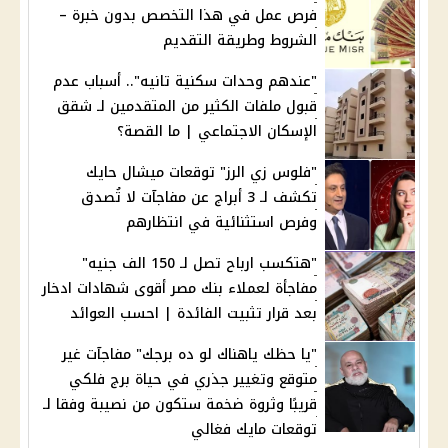
فرص عمل في هذا التخصص بدون خبرة –
الشروط وطريقة التقديم
"عندهم وحدات سكنية تانيه".. أسباب عدم
قبول ملفات الكثير من المتقدمين لـ شقق
الإسكان الاجتماعي | ما القصة؟
"فلوس زي الرز" توقعات ميشال حايك
تكشف لـ 3 أبراج عن مفاجآت لا تُصدق
وفرص استثنائية في انتظارهم
"هتكسب ارباح تصل لـ 150 الف جنيه"
مفاجأة لعملاء بنك مصر أقوى شهادات ادخار
بعد قرار تثبيت الفائدة | احسب العوائد
"يا حظك ياهناك لو ده برجك" مفاجآت غير
متوقع وتغيير جذري في حياة برج فلكي
قريبًا وثروة ضخمة ستكون من نصيبة وفقا لـ
توقعات مايك فغالي