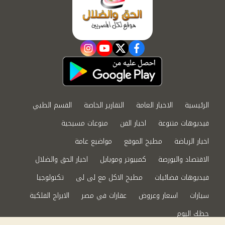
instagram
youtube
twitter
facebook
الرئيسية
الاخبار العامة
التقارير الخاصة
القسم الطبي
فيديوهات متنوعة
اخبار الفن
منوعات مسيحية
اخبار الرياضة
مطبخ الموقع
مواضيع عامة
الاقتصاد والبورصة
كمبيوتر وموبايل
اخبار الحق والضلال
فيديوهات فضائيات
مطبخ الاكل مع لى لى
تكنولوجيا
سيارات
اسعار وعروض
عقارات في مصر
الابراج الفلكية
حظك اليوم