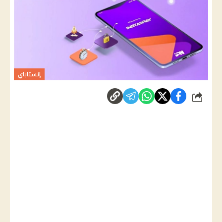
إنستاباي
شارك