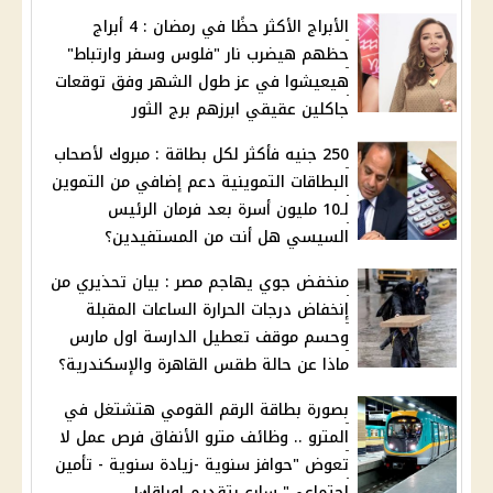
الأبراج الأكثر حظًا في رمضان : 4 أبراج
حظهم هيضرب نار "فلوس وسفر وارتباط"
هيعيشوا في عز طول الشهر وفق توقعات
جاكلين عقيقي ابرزهم برج الثور
250 جنيه فأكثر لكل بطاقة : مبروك لأصحاب
البطاقات التموينية دعم إضافي من التموين
لـ10 مليون أسرة بعد فرمان الرئيس
السيسي هل أنت من المستفيدين؟
منخفض جوي يهاجم مصر : بيان تحذيري من
إنخفاض درجات الحرارة الساعات المقبلة
وحسم موقف تعطيل الدارسة اول مارس
ماذا عن حالة طقس القاهرة والإسكندرية؟
بصورة بطاقة الرقم القومي هتشتغل في
المترو .. وظائف مترو الأنفاق فرص عمل لا
تعوض "حوافز سنوية -زيادة سنوية - تأمين
إجتماعي" سارع بتقديم اوراقك!