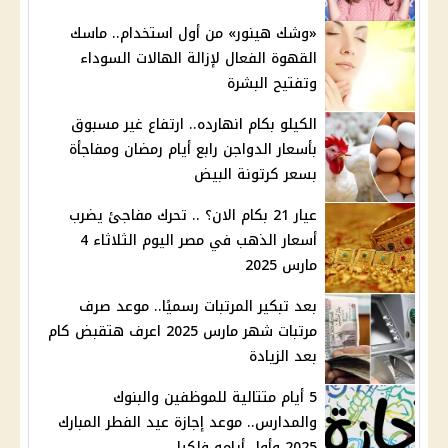
«وشك هينور» من أول استخدام.. ماسك
القهوة الفعال لإزالة الهالات السوداء
وتفتيح البشرة
الكيلو بكام انهارده.. ارتفاع غير مسبوق
بأسعار الدواجن رابع أيام رمضان ومفاجأة
بسعر كرتونة البيض
عيار 21 بكام الان؟ .. تحرك مفاجئ يضرب
أسعار الذهب في مصر اليوم الثلاثاء 4
مارس 2025
بعد تبكير المرتبات رسميًا.. موعد صرف
مرتبات شهر مارس 2025 اعرف هتقبض كام
بعد الزيادة
5 أيام متتالية للموظفين والبنوك
والمدارس.. موعد إجازة عيد الفطر المبارك
2025 وأول أيامه فلكيا