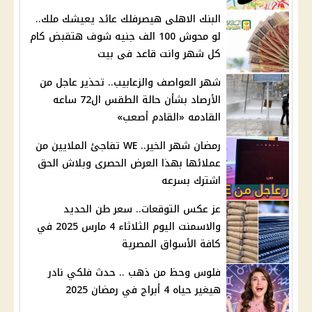
البنك الاهلى هيصرفلك عائد يعيشك ملك..
لو محوش 100 الف جنيه شوف هتقبض كام
كل شهر وانت قاعد فى بيت
شهر العواصف والزعابيب.. تحذير عاجل من
الأرصاد بشأن حالة الطقس ال72 ساعه
القادمه «القادم أصعب»
رمضان شهر الخير.. WE تفاجئ الملايين من
عملائها بهذا العرض الحصرى وبلاش الحق
اشترك بسرعه
عز عكس التوقعات.. سعر طن الحديد
والاسمنت اليوم الثلاثاء 4 مارس 2025 في
كافة الأسواق المصرية
فلوس وحظ من ذهب .. حدث فلكي نادر
هيغير حياه 4 أبراج في رمضان 2025