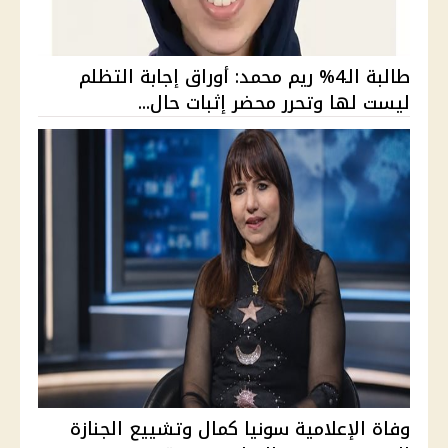
طالبة الـ4% ريم محمد: أوراق إجابة التظلم
ليست لها وتحرر محضر إثبات حال...
وفاة الإعلامية سونيا كمال وتشييع الجنازة