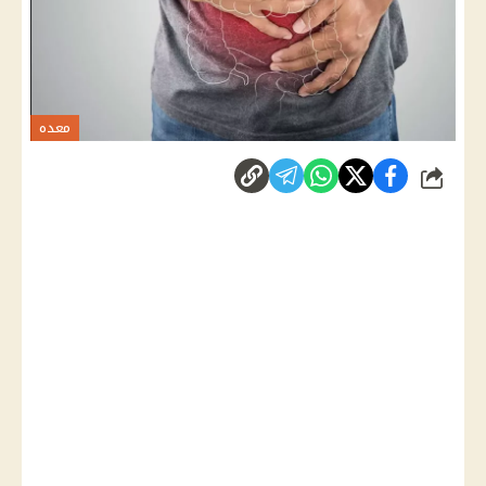
معده
شارك