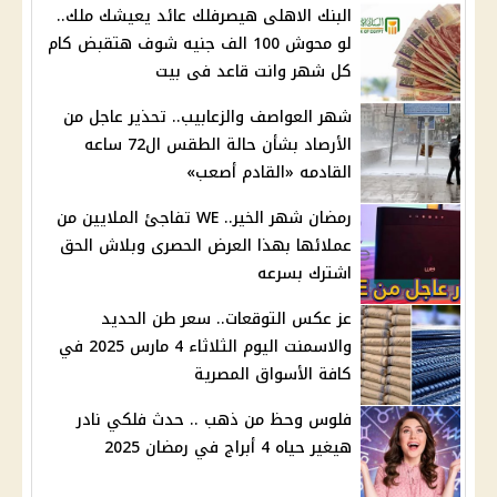
البنك الاهلى هيصرفلك عائد يعيشك ملك..
لو محوش 100 الف جنيه شوف هتقبض كام
كل شهر وانت قاعد فى بيت
شهر العواصف والزعابيب.. تحذير عاجل من
الأرصاد بشأن حالة الطقس ال72 ساعه
القادمه «القادم أصعب»
رمضان شهر الخير.. WE تفاجئ الملايين من
عملائها بهذا العرض الحصرى وبلاش الحق
اشترك بسرعه
عز عكس التوقعات.. سعر طن الحديد
والاسمنت اليوم الثلاثاء 4 مارس 2025 في
كافة الأسواق المصرية
فلوس وحظ من ذهب .. حدث فلكي نادر
هيغير حياه 4 أبراج في رمضان 2025