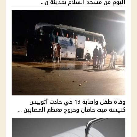
اليوم من مسجد السلام بمدينة ن...
وفاة طفل وإصابة 13 في حادث أتوبيس
كنيسة ميت خاقان وخروج معظم المصابين ...