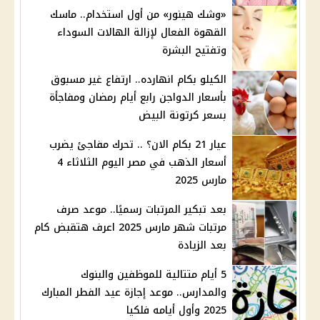
«وشك هينور» من أول استخدام.. ماسك
القهوة الفعال لإزالة الهالات السوداء
وتفتيح البشرة
الكيلو بكام انهارده.. ارتفاع غير مسبوق
بأسعار الدواجن رابع أيام رمضان ومفاجأة
بسعر كرتونة البيض
عيار 21 بكام الان؟ .. تحرك مفاجئ يضرب
أسعار الذهب في مصر اليوم الثلاثاء 4
مارس 2025
بعد تبكير المرتبات رسميًا.. موعد صرف
مرتبات شهر مارس 2025 اعرف هتقبض كام
بعد الزيادة
5 أيام متتالية للموظفين والبنوك
والمدارس.. موعد إجازة عيد الفطر المبارك
2025 وأول أيامه فلكيا