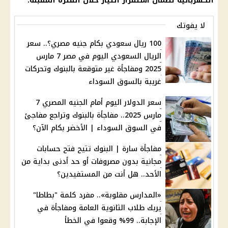
الكهربائية لضمان استقرار التيار خلال الفترة المقبلة.
لا يفوتك
100 ريال سعودي بكام جنيه مصري؟.. سعر
الريال السعودي اليوم في مصر 7 مارس
2025 ومفاجأة غير متوقعة بالبنوك وتحركات
غريبة بالسوق السوداء
سعر الدولار اليوم أمام الجنيه المصري 7
مارس 2025.. مفاجأة بالبنوك وتراجع مفاجئ
في السوق السوداء | الأخضر بكام الآن؟
مفاجأة سارة | البنوك تتيح فتح حسابات
مجانية بدون مصروفات أو حد أدنى بداية من
الأحد.. هل أنت من المستفيدين؟
«المدارس مقلوبة».. مفرد كلمة "بطاطا"
يربك طلاب الثانوية العامة ومفاجأة في
الإجابة.. 99% وقعوا في الخطأ