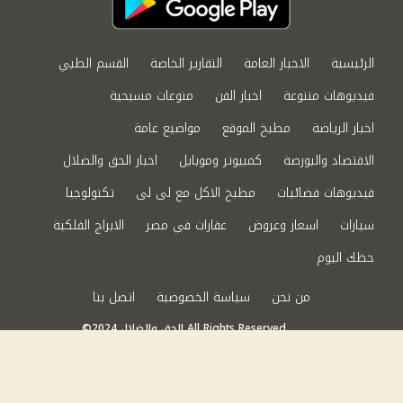
الرئيسية
الاخبار العامة
التقارير الخاصة
القسم الطبي
فيديوهات متنوعة
اخبار الفن
منوعات مسيحية
اخبار الرياضة
مطبخ الموقع
مواضيع عامة
الاقتصاد والبورصة
كمبيوتر وموبايل
اخبار الحق والضلال
فيديوهات فضائيات
مطبخ الاكل مع لى لى
تكنولوجيا
سيارات
اسعار وعروض
عقارات في مصر
الابراج الفلكية
حظك اليوم
من نحن
سياسة الخصوصية
اتصل بنا
©2024 الحق والضلال All Rights Reserved.
Powered by