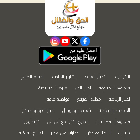
instagram
youtube
twitter
facebook
الرئيسية
الاخبار العامة
التقارير الخاصة
القسم الطبي
فيديوهات متنوعة
اخبار الفن
منوعات مسيحية
اخبار الرياضة
مطبخ الموقع
مواضيع عامة
الاقتصاد والبورصة
كمبيوتر وموبايل
اخبار الحق والضلال
فيديوهات فضائيات
مطبخ الاكل مع لى لى
تكنولوجيا
سيارات
اسعار وعروض
عقارات في مصر
الابراج الفلكية