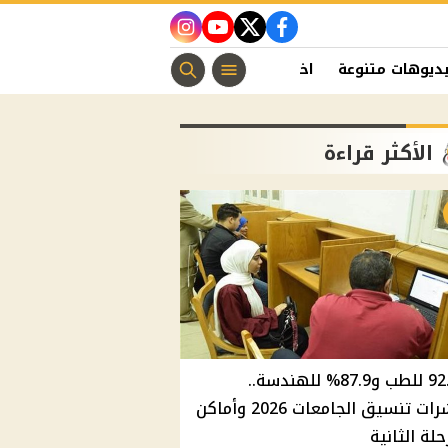
instagram
youtube
twitter
facebook
ديوهات متنوعة
اخبار الفن
منوعات مسيحية
اخبار الرياضة
الأكثر قراءة
92.8% للطب و87.9% للهندسة..
مؤشرات تنسيق الجامعات 2026 وأماكن
حلة الثانية