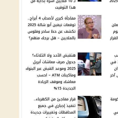
لـ 10 ملايين أسرة بداية من
هذا التوقيت
مفاجأة كبرى لأصحاب 4 أبراج..
علن
توقعات نيفين أبو شالة 2025
يوم
تكشف عن حظ ساحر وفلوس
2 بعد القرار
بالملايين – هل برجك منهم؟
ب
هتقبض الأحد ولا الثلاثاء؟
اليوم الأحد 9 مارس 2025 في
جدول صرف معاشات أبريل
يشهدان
2025 وموعد القبض عبر البنوك
 آخر
وماكينات ATM – احسب
معاشك وموقف الزيادة
الجديدة 15%
كومة
قرار مفاجئ من الكهرباء..
تنفيذ إجباري في جميع
في
المحافظات وتغييرات جديدة