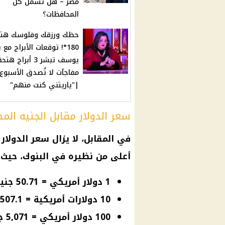
مصر – هل تشمل كل
المحافظات؟
حظك ورزقك وفلوسك هتت
180°! توقعات الأبراج مع
يوسف تبشر 3 أبراج ه
مفاجآت لا تُصدق الأسبوع
|"ياريتني كنت منهم"
سعر الدولار مقابل الجنيه ال
في المقابل، لا يزال سعر الدولا
أعلى من نظيره في البنوك، حيث ب
1 دولار أمريكي = 50.71 جنيه مصري.
10 دولارات أمريكية = 507.1 جنيه مصري.
100 دولار أمريكي = 5,071 جنيه مصري.