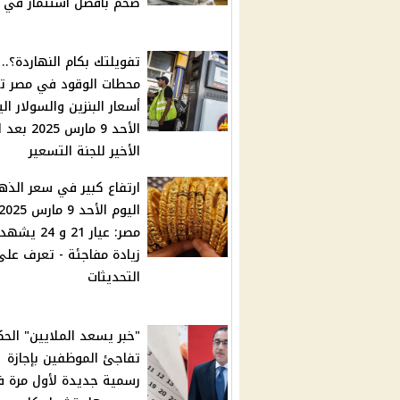
ضخم بأفضل استثمار في 2025
تفويلتك بكام النهاردة؟..
محطات الوقود في مصر ت
أسعار البنزين والسولار ال
الأحد 9 مارس 025
الأخير للجنة التسعير
ارتفاع كبير في سعر الذه
مصر: عيار 21 و 24 
زيادة مفاجئة - تعرف على
التحديثات
"خبر يسعد الملايين" الح
تفاجئ الموظفين بإجازة
رسمية جديدة لأول مرة 