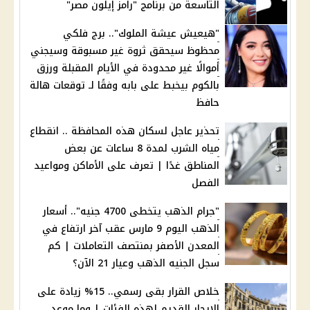
التاسعة من برنامج "رامز إيلون مصر"
"هيعيش عيشة الملوك".. برج فلكي
محظوظ سيحقق ثروة غير مسبوقة وسيجني
أموالًا غير محدودة في الأيام المقبلة ورزق
بالكوم بيخبط على بابه وفقًا لـ توقعات هالة
حافظ
تحذير عاجل لسكان هذه المحافظة .. انقطاع
مياه الشرب لمدة 8 ساعات عن بعض
المناطق غدًا | تعرف على الأماكن ومواعيد
الفصل
"جرام الذهب يتخطى 4700 جنيه".. أسعار
الذهب اليوم 9 مارس عقب آخر ارتفاع في
المعدن الأصفر بمنتصف التعاملات | كم
سجل الجنيه الذهب وعيار 21 الآن؟
خلاص القرار بقى رسمي.. 15% زيادة على
الإيجار القديم لهذه الفئات | وما موعد