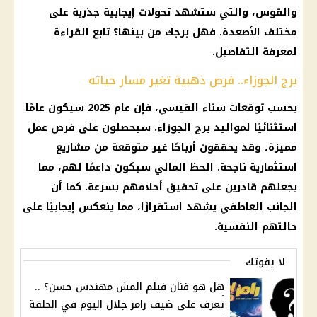
والقوس، والتي ستشهد تحولات إيجابية جذرية على
مختلف الأصعدة. فهل برجك من بينها؟ تابع القراءة
لمعرفة التفاصيل.
برج الجوزاء.. فرص ذهبية تغير مسار حياته
بحسب توقعات سناء القيسي، فإن عام 2025 سيكون عامًا
استثنائيًا لمواليد برج الجوزاء. سيحصلون على فرص عمل
مميزة، وقد يحققون أرباحًا غير متوقعة من مشاريع
استثمارية ناجحة. الحظ المالي سيكون داعمًا لهم، مما
يجعلهم قادرين على تحقيق أحلامهم بسرعة. كما أن
الجانب العاطفي يشهد استقرارًا، مما ينعكس إيجابيًا على
حالتهم النفسية.
لا يفوتك
هل هو فنان فيلم المش مهندس حسن؟ ..
تعرف على ضيف رامز جلال اليوم في الحلقة