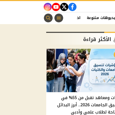
instagram
youtube
twitter
facebook
ديوهات متنوعة
اخبار الفن
منوعات مسيحية
اخبار الرياضة
الأكثر قراءة
كليات ومعاهد تقبل من 55% في
تنسيق الجامعات 2026.. أبرز البدائل
احة لطلاب علمي وأدبي