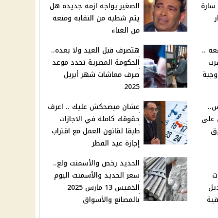
 سارة
الصغير يواجه ازمه جديده هل
ر
يتم شطبه من النقابه ومنعه
من الغناء
عه ..
هتصرف قبل العيد ولا بعده..
رب
الحكومة المصرية تحدد موعد
وجبة
صرف معاشات شهر أبريل
2025
..
عشان ميضحكش عليك .. اعرف
 على
حقوقك كاملة في الاجازات
بق
طبقا لقانون العمل مع اقتراب
إجازة عيد الفطر
الحديد رخص والأسمنت ولع..
ت
سعر الحديد والأسمنت اليوم
يل
الخميس 13 مارس 2025
2025 وكيفية
بالمصانع والأسواق