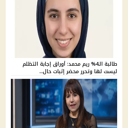
طالبة الـ4% ريم محمد: أوراق إجابة التظلم
ليست لها وتحرر محضر إثبات حال...