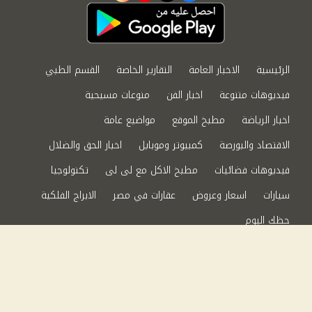
الرئيسية
الاخبار العامة
التقارير الخاصة
القسم الطبي
فيديوهات متنوعة
اخبار الفن
منوعات مسيحية
اخبار الرياضة
مطبخ الموقع
مواضيع عامة
الاقتصاد والبورصة
كمبيوتر وموبايل
اخبار الحق والضلال
فيديوهات فضائيات
مطبخ الاكل مع لى لى
تكنولوجيا
سيارات
اسعار وعروض
عقارات في مصر
الابراج الفلكية
حظك اليوم
من نحن
سياسة الخصوصية
اتصل بنا
©2024 الحق والضلال All Rights Reserved.
Powered by