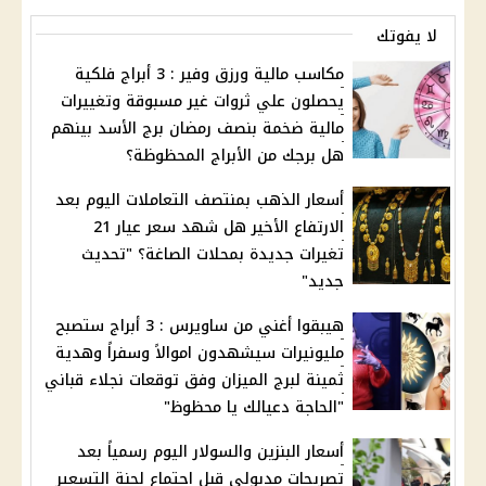
لا يفوتك
مكاسب مالية ورزق وفير : 3 أبراج فلكية
يحصلون علي ثروات غير مسبوقة وتغييرات
مالية ضخمة بنصف رمضان برج الأسد بينهم
هل برجك من الأبراج المحظوظة؟
أسعار الذهب بمنتصف التعاملات اليوم بعد
الارتفاع الأخير هل شهد سعر عيار 21
تغيرات جديدة بمحلات الصاغة؟ "تحديث
جديد"
هيبقوا أغني من ساويرس : 3 أبراج ستصبح
مليونيرات سيشهدون اموالاً وسفراً وهدية
ثمينة لبرج الميزان وفق توقعات نجلاء قباني
"الحاجة دعيالك يا محظوظ"
أسعار البنزين والسولار اليوم رسمياً بعد
تصريحات مدبولي قبل اجتماع لجنة التسعير