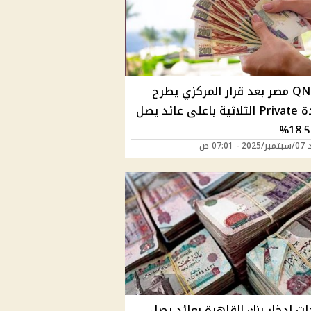
بنك QNB مصر بعد قرار المركزي يطرح
شهادة Private الثلاثية باعلى عائد يصل
 07:01 ص
ت ادخار بنك القاهرة بعائد يصل