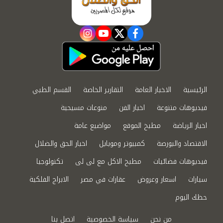
instagram
youtube
twitter
facebook
الرئيسية
الاخبار العامة
التقارير الخاصة
القسم الطبي
فيديوهات متنوعة
اخبار الفن
منوعات مسيحية
اخبار الرياضة
مطبخ الموقع
مواضيع عامة
الاقتصاد والبورصة
كمبيوتر وموبايل
اخبار الحق والضلال
فيديوهات فضائيات
مطبخ الاكل مع لى لى
تكنولوجيا
سيارات
اسعار وعروض
عقارات في مصر
الابراج الفلكية
حظك اليوم
من نحن
سياسة الخصوصية
اتصل بنا