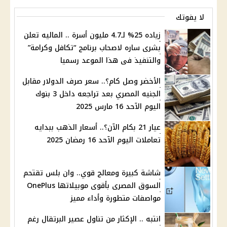
لا يفوتك
زياده 25% لـ4.7 مليون أسرة .. الماليه تعلن
بشرى ساره لاصحاب برنامج “تكافل وكرامة”
والتنفيذ فى هذا الموعد رسميا
الأخضر وصل كام؟.. سعر صرف الدولار مقابل
الجنيه المصري بعد تراجعه داخل 3 بنوك
اليوم الآحد 16 مارس 2025
عيار 21 بكام الآن؟.. أسعار الذهب ببدايه
تعاملات اليوم الآحد 16 رمضان 2025
شاشة كبيرة ومعالج قوي.. وان بلس تقتحم
السوق المصرى بأقوى موبيلاتها OnePlus
مواصفات متطورة وأداء مميز
انتبه .. الإكثار من تناول عصير البرتقال رغم