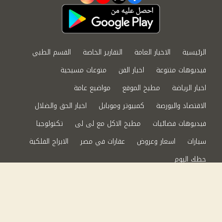
instagram
youtube
twitter
facebook
الرئيسية
الاخبار العامة
التقارير الخاصة
القسم الطبي
فيديوهات متنوعة
اخبار الفن
منوعات مسيحية
اخبار الرياضة
مطبخ الموقع
مواضيع عامة
الاقتصاد والبورصة
كمبيوتر وموبايل
اخبار الحق والضلال
فيديوهات فضائيات
مطبخ الاكل مع لى لى
تكنولوجيا
سيارات
اسعار وعروض
عقارات في مصر
الابراج الفلكية
حظك اليوم
من نحن
سياسة الخصوصية
اتصل بنا
©2024 الحق والضلال All Rights Reserved.
Powered by