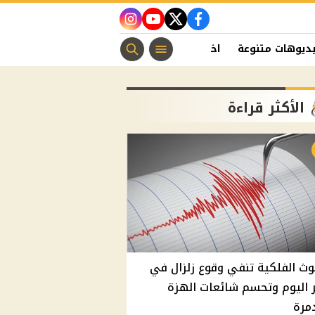
instagram
youtube
twitter
facebook
ديوهات متنوعة
اخبار الفن
منوعات مسيحية
اخبار الرياضة
الأكثر قراءة
وث الفلكية تنفي وقوع زلزال في
اليوم وتحسم شائعات الهزة
مرة