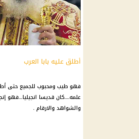
أطلق عليه بابا العرب
فهو طيب ومحبوب للجميع حتى أطلق ع
علمه....كان قديسا انجيليا...فهو 
والشواهد والارقام .