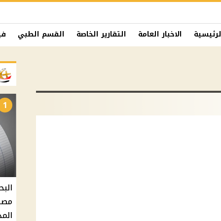
لرئيسية
الاخبار العامة
التقارير الخاصة
القسم الطبي
في
1
البح
مصر 
المد