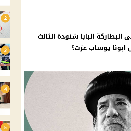
2
البطاركة البابا شنودة الثالث
ل ابونا يوساب عزت؟
3
4
5