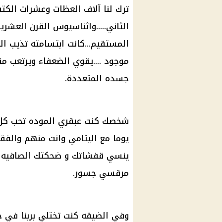
ترك لنا آلاف العظات وعشرات الكتب 
الثاني.....واثناسيوس القرن العشر
المستقيم...كانت ابتسامته تذيب ال
موجود ....يقوي الضعفاء ويرتعب منه
جسده المتعددة.
شخصك كنت عبقري الموده تحب كل
يوما مع اليتامي وانت منهم والفقراء
ينسي قفشاتك و ضحكتك الصافيه و
مرقسي جسور.
وفي الضيقه كنت تختلي بربنا في 