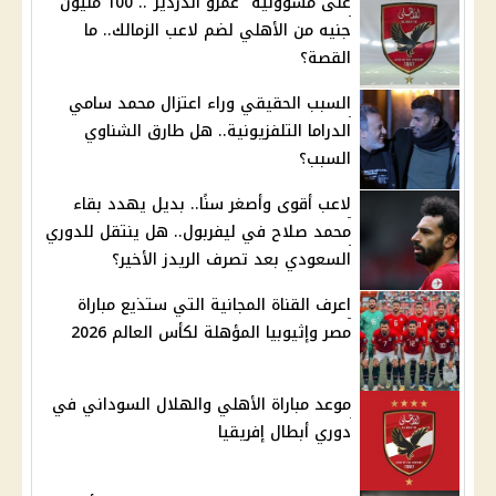
على مسؤولية "عمرو الدردير".. 100 مليون
جنيه من الأهلي لضم لاعب الزمالك.. ما
القصة؟
السبب الحقيقي وراء اعتزال محمد سامي
الدراما التلفزيونية.. هل طارق الشناوي
السبب؟
لاعب أقوى وأصغر سنًا.. بديل يهدد بقاء
محمد صلاح في ليفربول.. هل ينتقل للدوري
السعودي بعد تصرف الريدز الأخير؟
اعرف القناة المجانية التي ستذيع مباراة
مصر وإثيوبيا المؤهلة لكأس العالم 2026
موعد مباراة الأهلي والهلال السوداني في
دوري أبطال إفريقيا