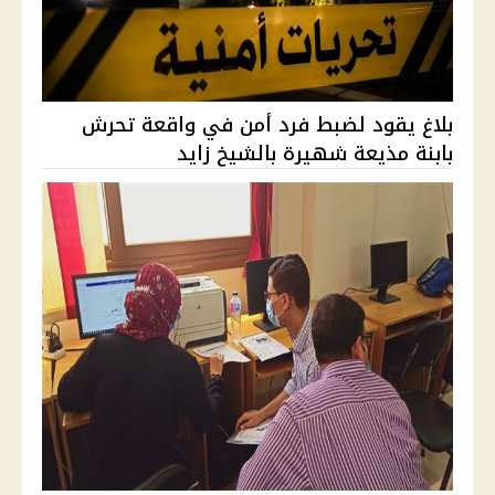
بلاغ يقود لضبط فرد أمن في واقعة تحرش
بابنة مذيعة شهيرة بالشيخ زايد