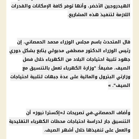
الهيدروجين الأخضر، وأنها توفر كافة الإمكانات والقدرات
اللازمة لتنفيذ هذه المشاريع.
قال المتحدث باسم
مجلس الوزراء
محمد الحمصاني، إن
رئيس الوزراء
الدكتور مصطفى مدبولي
يتابع بشكل دوري
جهود تلبية احتياجات البلاد من
الكهرباء
خلال
فصل
الصيف
، مضيفاً: "
وزارة الكهرباء
تعمل بالتنسيق مع
وزارتي
البترول
والمالية على عدة جبهات لتلبية احتياجات
الصيف". »
وأضاف الحمصاني،في تصريحات لـ«إكسترا نيوز» أن
التنسيق جار لدراسة احتياجات محطات
الكهرباء
التقليدية
والعمل على تنفيذها خلال أشهر الصيف.