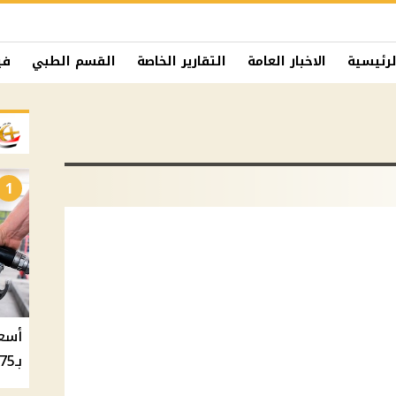
لرئيسية
الاخبار العامة
التقارير الخاصة
القسم الطبي
في
1
بـ20.75 جنيه والسولار بـ20.50 جنيه