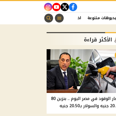
instagram
youtube
twitter
facebook
ديوهات متنوعة
اخبار الفن
منوعات مسيحية
اخبار الرياضة
الأكثر قراءة
أسعار الوقود في مصر اليوم .. بنزين 80