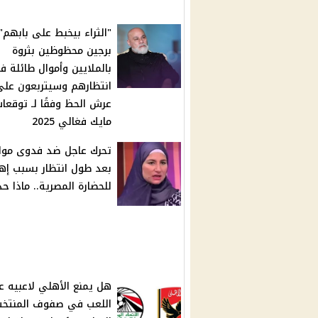
"الثراء بيخبط على بابهم".
برجين محظوظين بثروة
بالملايين وأموال طائلة ف
انتظارهم وسيتربعون على
عرش الحظ وفقًا لـ توقعا
مايك فغالي 2025
تحرك عاجل ضد فدوى مو
بعد طول انتظار بسبب إها
للحضارة المصرية.. ماذا ح
هل يمنع الأهلي لاعبيه ع
اللعب في صفوف المنتخ