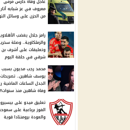
عاجل وفاة حارس مرمى
معروف في عز شبابه أثار 
من الحزن على وسائل الت
رامز جلال يغضب الأهلاوي
والزملكاوية.. وصلة سخري
وتعليقات على أشرف بن
شرقي في حلقة اليوم
محمد رجب مديون بسبب
يوسف شاهين.. تصريحات أ
الجدل الساعات الماضية ر
وفاة شاهين منذ سنوات!!
تعليق ميدو على بيسيرو 
الفوز برباعية على سموحة
والعودة برومنتادا قوية