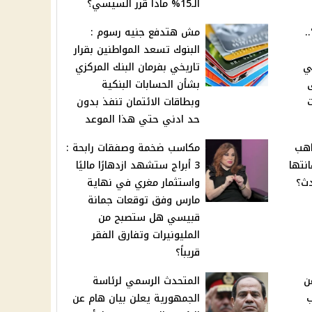
الـ15% ماذا قرر السيسي؟
.
مش هتدفع جنيه رسوم :
البنوك تسعد المواطنين بقرار
ي
تاريخي بفرمان البنك المركزي
بشأن الحسابات البنكية
ت
وبطاقات الائتمان تنفذ بدون
حد ادني حتي هذا الموعد
اهب
مكاسب ضخمة وصفقات رابحة :
نتها
3 أبراج ستشهد ازدهارًا ماليًا
دث؟
واستثمار مغري في نهاية
مارس وفق توقعات جمانة
قبيسي هل ستصبح من
المليونيرات وتفارق الفقر
قريباً؟
ن
المتحدث الرسمي لرئاسة
ب
الجمهورية يعلن بيان هام عن