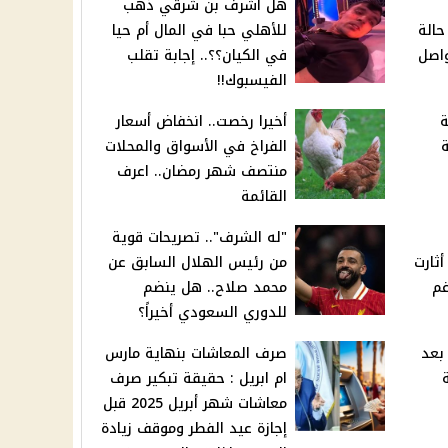
هل أشرف بن شرقي ذهب
حالة
للأهلي حبا في المال أم حيا
واصل
في الكيان؟؟.. إجابة تقلب
الفيسبوك!!
ة
أخيرا رخصت.. انخفاض أسعار
ة
الفراخ في الأسواق والمحلات
منتصف شهر رمضان.. اعرف
القائمة
"له الشرف".. تصريحات قوية
ثارت
من رئيس الهلال السابق عن
غم
محمد صلاح.. هل ينضم
للدوري السعودي أخيراً؟
بعد
صرف المعاشات بنهاية مارس
ام ابريل : حقيقة تبكير صرف
معاشات شهر أبريل 2025 قبل
إجازة عيد الفطر وموقف زيادة