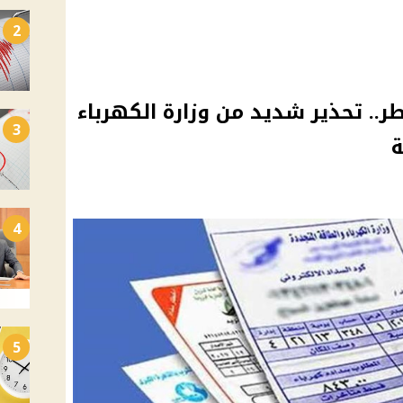
2
ر.. تحذير شديد من وزارة الكهرباء
3
ة
4
5