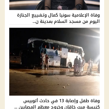
وفاة الإعلامية سونيا كمال وتشييع الجنازة
اليوم من مسجد السلام بمدينة ن...
وفاة طفل وإصابة 13 في حادث أتوبيس
كنيسة ميت خاقان وخروج معظم المصابين ...