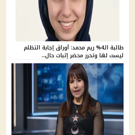
طالبة الـ4% ريم محمد: أوراق إجابة التظلم
ليست لها وتحرر محضر إثبات حال...