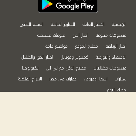
الرئيسية
الاخبار العامة
التقارير الخاصة
القسم الطبي
فيديوهات متنوعة
اخبار الفن
منوعات مسيحية
اخبار الرياضة
مطبخ الموقع
مواضيع عامة
الاقتصاد والبورصة
كمبيوتر وموبايل
اخبار الحق والضلال
فيديوهات فضائيات
مطبخ الاكل مع لى لى
تكنولوجيا
سيارات
اسعار وعروض
عقارات في مصر
الابراج الفلكية
حظك اليوم
من نحن
سياسة الخصوصية
اتصل بنا
©2024 الحق والضلال All Rights Reserved.
Powered by