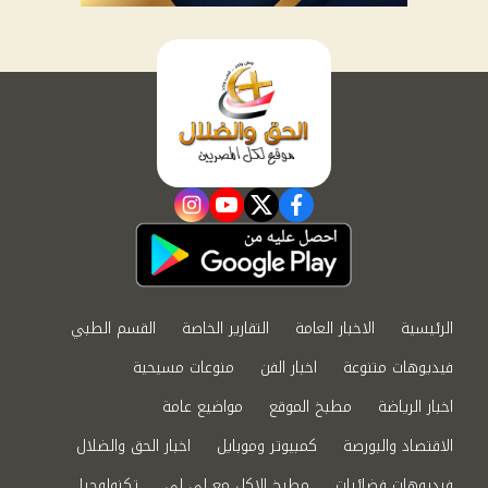
instagram
youtube
twitter
facebook
الرئيسية
الاخبار العامة
التقارير الخاصة
القسم الطبي
فيديوهات متنوعة
اخبار الفن
منوعات مسيحية
اخبار الرياضة
مطبخ الموقع
مواضيع عامة
الاقتصاد والبورصة
كمبيوتر وموبايل
اخبار الحق والضلال
فيديوهات فضائيات
مطبخ الاكل مع لى لى
تكنولوجيا