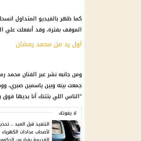
كما ظهر بالفيديو المتداول انسحا
الموقف بفترة، وقد أنفعلت علي ال
أول رد من محمد
رمضان
ومن جانبه نشر عبر الفنان
محمد رم
جمعت بينه وبين ياسمين صبري، ووض
"الناس اللي بتتنك أنا بديها فوق ر
لا يفوتك
التنفيذ قبل العيد .. تحذي
لأصحاب عدادات الكهرباء
القديمة بقرار من الحكومة