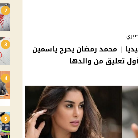
2
صبري
3
يا | محمد رمضان يحرج ياسمين
أول تعليق من والدها
4
5