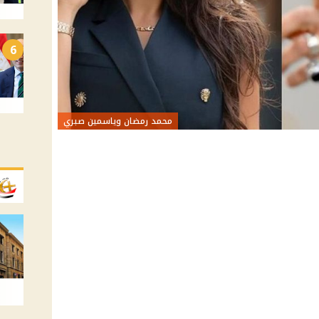
6
محمد رمضان وياسمين صبري