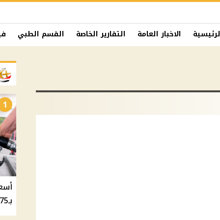
لرئيسية
الاخبار العامة
التقارير الخاصة
القسم الطبي
في
1
بـ20.75 جنيه والسولار بـ20.50 جنيه