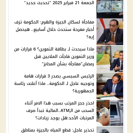
الجمعة 21 فبراير 2025 "تحديث جديد"
مفاجأة لسكان الجيزة والهرم: الحكومة تزف
أخبار مفرحة ستحدث خلال أسابيع.. هيحصل
إيه؟
ماذا سيحدث لـ بطاقة التموين؟ 6 قرارات من
وزير التموين فاجأت الملايين قبل
رمضان"مفاجأة بشأن المخابز"
الرئيس السيسي يصدر 3 قرارات هامة
وتوجيه عاجل لـ الحكومة.. ماذا أعلنت رئاسة
الجمهورية؟
احذر حجز المرتب بسبب هذا الامر أثناء
السحب من الـِATM..المالية تبدأ صرف
المرتبات الأحد:هل يوجد زيادات؟
تحذير عاجل: قطع المياه بالجيزة بمناطق