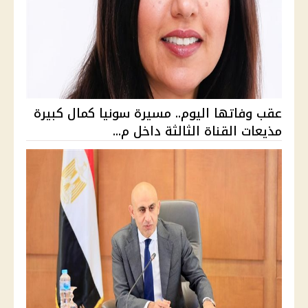
عقب وفاتها اليوم.. مسيرة سونيا كمال كبيرة
مذيعات القناة الثالثة داخل م...