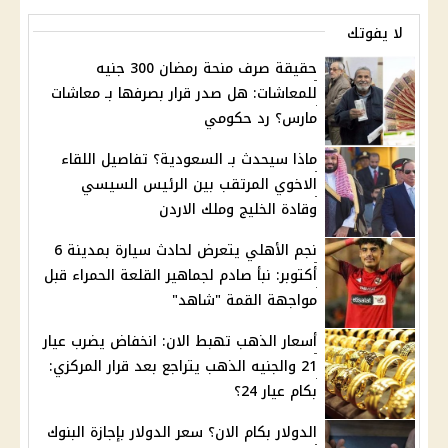
لا يفوتك
حقيقة صرف منحة رمضان 300 جنيه
للمعاشات: هل صدر قرار بصرفها بـ معاشات
مارس؟ رد حكومي
ماذا سيحدث بـ السعودية؟ تفاصيل اللقاء
الاخوي المرتقب بين الرئيس السيسي
وقادة الخليج وملك الاردن
نجم الأهلي يتعرض لحادث سيارة بمدينة 6
أكتوبر: نبأ صادم لجماهير القلعة الحمراء قبل
مواجهة القمة "شاهد"
أسعار الذهب تهبط الان: انخفاض يضرب عيار
21 والجنيه الذهب يتراجع بعد قرار المركزي:
بكام عيار 24؟
الدولار بكام الان؟ سعر الدولار بإجازة البنوك