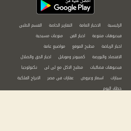
الرئيسية
الاخبار العامة
التقارير الخاصة
القسم الطبي
فيديوهات متنوعة
اخبار الفن
منوعات مسيحية
اخبار الرياضة
مطبخ الموقع
مواضيع عامة
الاقتصاد والبورصة
كمبيوتر وموبايل
اخبار الحق والضلال
فيديوهات فضائيات
مطبخ الاكل مع لى لى
تكنولوجيا
سيارات
اسعار وعروض
عقارات في مصر
الابراج الفلكية
حظك اليوم
من نحن
سياسة الخصوصية
اتصل بنا
©2024 الحق والضلال All Rights Reserved.
Powered by