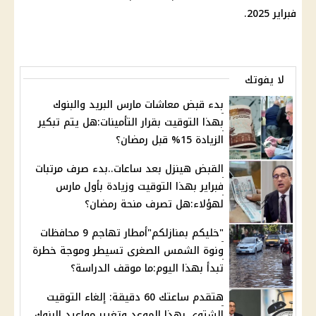
فبراير 2025
.
لا يفوتك
بدء قبض معاشات مارس البريد والبنوك
بهذا التوقيت بقرار التأمينات:هل يتم تبكير
الزيادة 15% قبل رمضان؟
القبض هينزل بعد ساعات..بدء صرف مرتبات
فبراير بهذا التوقيت وزيادة بأول مارس
لهؤلاء:هل تصرف منحة رمضان؟
"خليكم بمنازلكم"أمطار تهاجم 9 محافظات
ونوة الشمس الصغرى تسيطر وموجة خطرة
تبدأ بهذا اليوم:ما موقف الدراسة؟
هتقدم ساعتك 60 دقيقة: إلغاء التوقيت
الشتوي بهذا الموعد وتغيير مواعيد البنوك