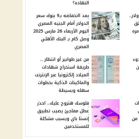
النهاده؟
لار..
بعد اانخفاضه بـ9 بنوك سعر
لق
الدولار أمام الجنيه المصري
ره
اليوم الأربعاء 26 مارس 2025
وصل كام بـ البنك الأهلي
المصري
. الهدوء
من غير طوابير أو انتظار ..
ن
طريقة استخراج شهادات
الميلاد إلكترونيا عبر الإنترنت
والماكينات الذكية بخطوات
سهله وبسيطة
ماسكات
فلوسك هتروح عليك.. احذر
عطل مفاجئ يصيب تطبيق
 من
إنستا باي ويسبب مشكلة
للمستخدمين