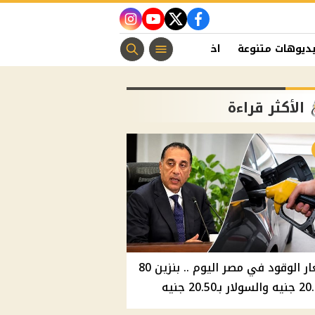
instagram
youtube
twitter
facebook
ديوهات متنوعة
اخبار الفن
منوعات مسيحية
اخبار الرياضة
الأكثر قراءة
أسعار الوقود في مصر اليوم .. بنزين 80