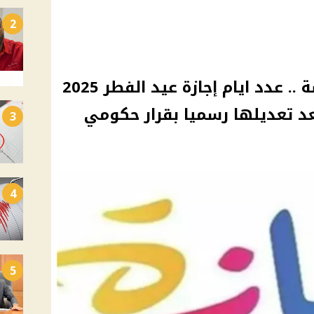
2
الاجازه أربعة ايام ولا خمسة .. عدد ايام إجازة عيد الفطر 2025
د تعديلها رسميا بقرار حكومي
3
4
5