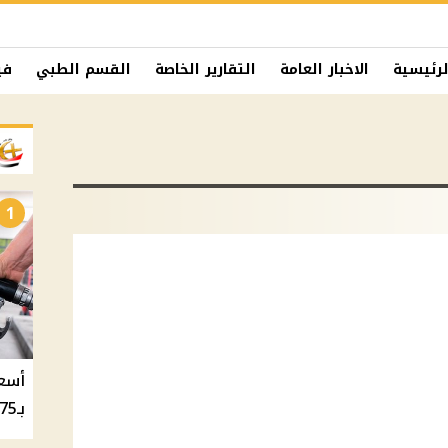
لرئيسية
الاخبار العامة
التقارير الخاصة
القسم الطبي
في
1
بـ20.75 جنيه والسولار بـ20.50 جنيه