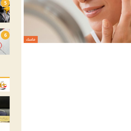
5
6
ماسك