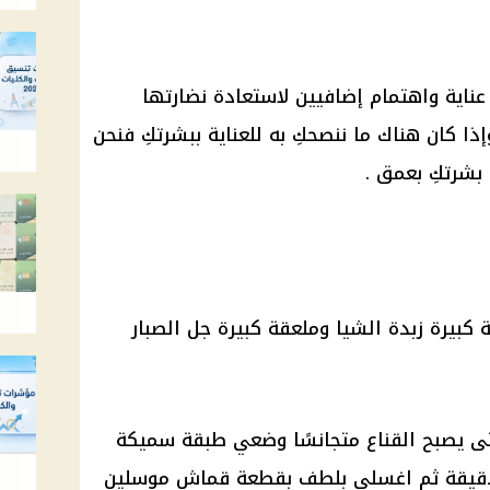
عناية واهتمام إضافيين لاستعادة نضارتها
ذا كان هناك ما ننصحكِ به للعناية ببشرتكِ فنحن
بشرتكِ بعمق .
 كبيرة زبدة الشيا وملعقة كبيرة جل الصبار
حتى يصبح القناع متجانسًا وضعي طبقة سميكة
 الوجه واتركيها لمدة 20-30 دقيقة ثم اغسلي بلطف بقطعة قماش موسلين