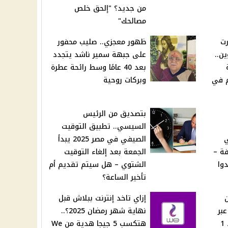
من جديد؟ "إلحق خلص
مصالحك"
رت
ظهور معجزي.. صليب محفور
ن..
على جبهة سمير ناشد يتجدد
بعد 40 عامًا وسط رائحة عطرة
م في
وبركات روحية
بتصديق من الرئيس
السيسي.. تطبيق التوقيت
ي
الصيفي في مصر 2025 يبدأ
فة –
الجمعة بعد إلغاء التوقيت
دوا
الشتوي – هل سيتم تقديم أم
تأخير الساعة؟
إزاي تاخد إنترنت ببلاش قبل
عبر
نهاية شهر رمضان 2025؟..
إنستاباي (Instapay) بعد 1
هتكسب 5 جيجا هدية من We