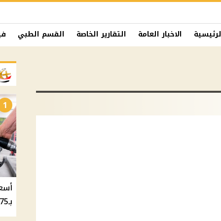
لرئيسية
الاخبار العامة
التقارير الخاصة
القسم الطبي
في
1
بـ20.75 جنيه والسولار بـ20.50 جنيه