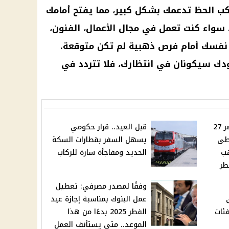
ب الحظ تدعمك بشكل كبير، مما يفتح أمامك
 سواء كنت تعمل في مجال الأعمال، الفنون،
 نفسك أمام فرص ذهبية لم تكن متوقعة.
ودك سيكونان في انتظارك، فلا تتردد في
سعر الذهب اليوم في مصر 27
قبل العيد.. قرار حكومي
ار 21 يتخطى
يسهل السفر بقطارات السكة
ذهب
الحديد ومفاجأة سارة للركاب
وفقًا لمصدر مصرفي: تعطيل
ى
عمل البنوك بمناسبة إجازة عيد
ئات
الفطر 2025 بدءًا من هذا
الموعد.. متى يستأنف العمل