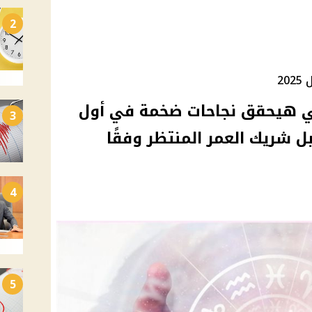
2
20
 هيحقق نجاحات ضخمة في أول
3
براج هتقابل شريك العمر المنتظر وفقًا
4
5