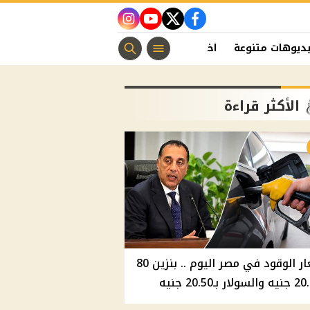
instagram
youtube
twitter
facebook
ديوهات متنوعة
اخبار الفن
منوعات مسيحية
اخبار الرياضة
الأكثر قراءة
أسعار الوقود في مصر اليوم .. بنزين 80