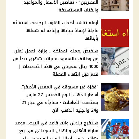
المصريين" - تفاصيل الأسعار والمواعيد
والفئات المستهدفة
أرملة تناشد أصحاب القلوب الرحيمة: استغاثة
عاجلة لإنقاذ حياتها وإعادة لم شملها
بأبنائها
هتقبض بعملة المملكة .. وزارة العمل تعلن
عن وظائف بالسعودية براتب شهري يبدأ من
4000 ريال سعودي في هذه التخصصات |
قدم قبل انتهاء المهلة
"قفزة غير مسبوقة في المعدن الأصفر"..
أسعار الذهب اليوم الخميس 27 مارس
بمنتصف التعاملات - مفاجأة في عيار 21
و24 والجنيه الذهب الآن
هتتفرج ببلاش وانت قاعد في البيت.. موعد
مباراة الأهلي والهلال السوداني في ربع
نهائي دوري أبطال إفريقيا – تعرف على