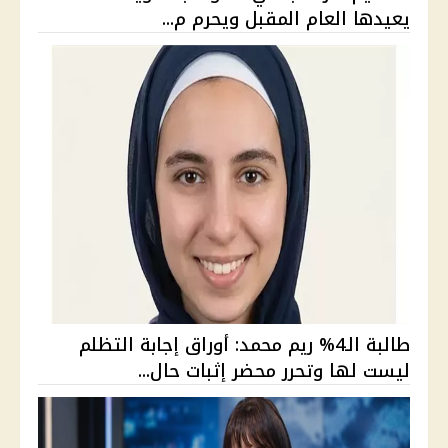
يعيدها العام المقبل ويحرم م...
طالبة الـ4% ريم محمد: أوراق إجابة التظلم
ليست لها وتحرر محضر إثبات حال...