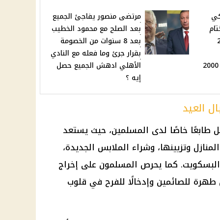
كي
مرتضى منصور يفاجئ الجميع
تام
بعد الصلح مع محمود الخطيب
لخميس 27
بعد 8 سنوات من الخصومة
بقرار جرئ وما فعله مع النادي
جديداً بـ السوق السوداء 2000
الأهلي ادهش الجميع حصل
إيه ؟
ل العيد
ل طابعًا خاصًا لدى المسلمين، حيث يستعد
لمنازل وتزيينها، وشراء الملابس الجديدة،
البسكويت. كما يحرص المسلمون على إخراج
 طهرة للصائمين وإدخالًا للفرح في قلوب