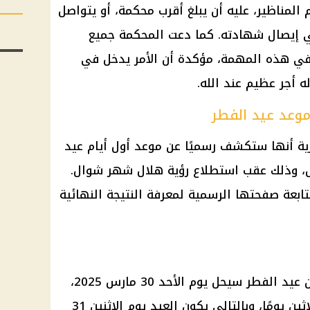
 المناظير، عليه أن يبلغ أقرب محكمة، أو يتواصل
 إيصال شهادته. كما دعت المحكمة جميع
 في هذه المهمة، مؤكدة أن الأمر يدخل في
ه أجر عظيم عند الله.
 موعد عيد الفطر
صرية أنها ستكشف رسميًا عن موعد أول أيام عيد
ل، وذلك عقب استطلاع رؤية هلال شهر شوال.
ابعة صفحتها الرسمية لمعرفة النتيجة النهائية
تدور تساؤلات كثيرة حول ما إذا كان عيد الفطر سيحل يوم الأحد 30 مارس 2025،
أم أن شهر رمضان سيكمل عدته ثلاثين يومًا، وبالتالي يكون العيد يوم الاثنين 31