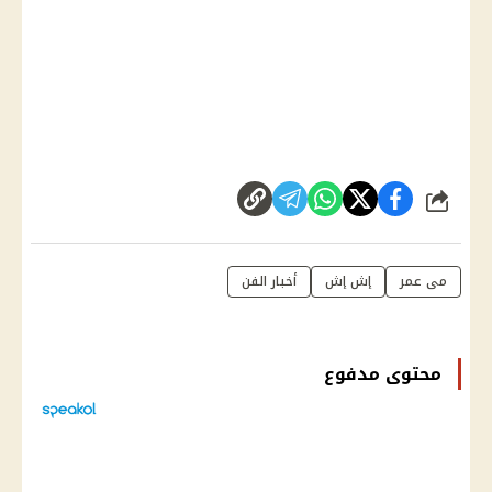
شارك
مى عمر
إش إش
أخبار الفن
محتوى مدفوع