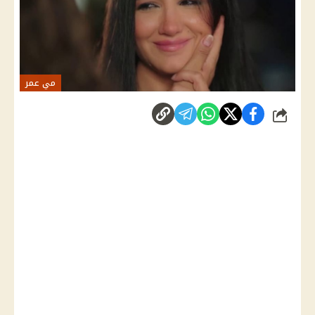
مي عمر
شارك