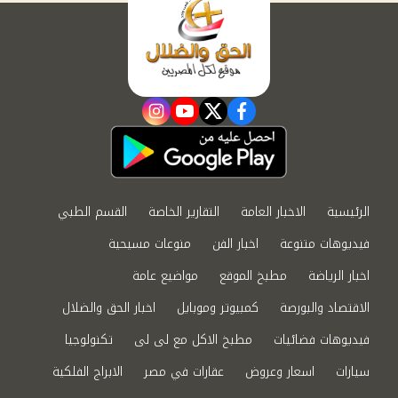
instagram
youtube
twitter
facebook
الرئيسية
الاخبار العامة
التقارير الخاصة
القسم الطبي
فيديوهات متنوعة
اخبار الفن
منوعات مسيحية
اخبار الرياضة
مطبخ الموقع
مواضيع عامة
الاقتصاد والبورصة
كمبيوتر وموبايل
اخبار الحق والضلال
فيديوهات فضائيات
مطبخ الاكل مع لى لى
تكنولوجيا
سيارات
اسعار وعروض
عقارات في مصر
الابراج الفلكية