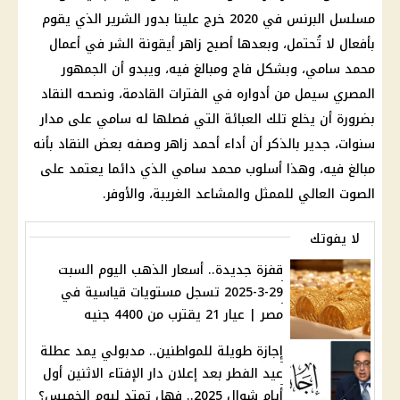
مسلسل البرنس في 2020 خرج علينا بدور الشرير الذي يقوم
بأفعال لا تُحتمل، وبعدها أصبح زاهر أيقونة الشر في أعمال
محمد سامي، وبشكل فاج ومبالغ فيه، ويبدو أن الجمهور
المصري سيمل من أدواره في الفترات القادمة، ونصحه النقاد
بضرورة أن يخلع تلك العبائة التي فصلها له سامي على مدار
سنوات، جدير بالذكر أن أداء أحمد زاهر وصفه بعض النقاد بأنه
مبالغ فيه، وهذا أسلوب محمد سامي الذي دائما يعتمد على
الصوت العالي للممثل والمشاعد الغريبة، والأوفر.
لا يفوتك
قفزة جديدة.. أسعار الذهب اليوم السبت
29-3-2025 تسجل مستويات قياسية في
مصر | عيار 21 يقترب من 4400 جنيه
إجازة طويلة للمواطنين.. مدبولي يمد عطلة
عيد الفطر بعد إعلان دار الإفتاء الاثنين أول
أيام شوال 2025.. فهل تمتد ليوم الخميس؟