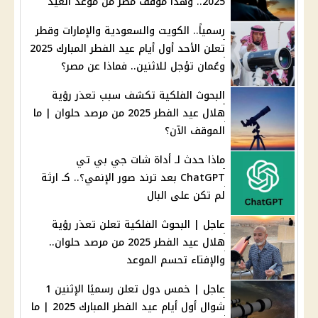
2025.. وهذا موقف مصر من موعد العيد
رسمياً.. الكويت والسعودية والإمارات وقطر
تعلن الأحد أول أيام عيد الفطر المبارك 2025
وعُمان تؤجل للاثنين.. فماذا عن مصر؟
البحوث الفلكية تكشف سبب تعذر رؤية
هلال عيد الفطر 2025 من مرصد حلوان | ما
الموقف الآن؟
ماذا حدث لـ أداة شات جي بي تي
ChatGPT بعد ترند صور الإنمي؟.. كـ ارثة
لم تكن على البال
عاجل | البحوث الفلكية تعلن تعذر رؤية
هلال عيد الفطر 2025 من مرصد حلوان..
والإفتاء تحسم الموعد
عاجل | خمس دول تعلن رسميًا الإثنين 1
شوال أول أيام عيد الفطر المبارك 2025 | ما