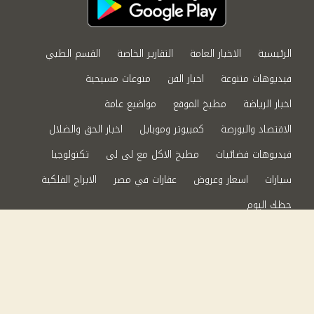
الرئيسية
الاخبار العامة
التقارير الخاصة
القسم الطبي
فيديوهات متنوعة
اخبار الفن
منوعات مسيحية
اخبار الرياضة
مطبخ الموقع
مواضيع عامة
الاقتصاد والبورصة
كمبيوتر وموبايل
اخبار الحق والضلال
فيديوهات فضائيات
مطبخ الاكل مع لى لى
تكنولوجيا
سيارات
اسعار وعروض
عقارات في مصر
الابراج الفلكية
حظك اليوم
من نحن
سياسة الخصوصية
اتصل بنا
©2024 الحق والضلال All Rights Reserved.
Powered by