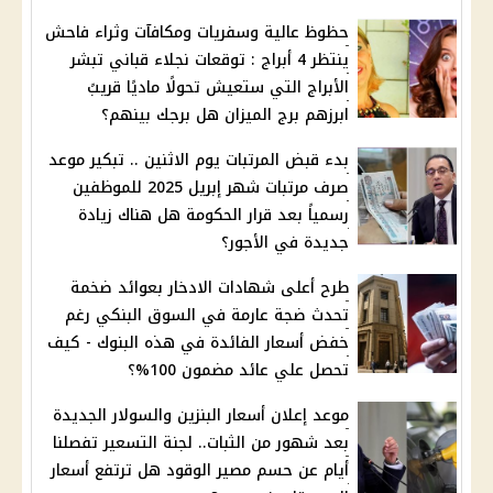
حظوظ عالية وسفريات ومكافآت وثراء فاحش
ينتظر 4 أبراج : توقعات نجلاء قباني تبشر
الأبراج التي ستعيش تحولًا ماديًا قريبً
ابرزهم برج الميزان هل برجك بينهم؟
بدء قبض المرتبات يوم الاثنين .. تبكير موعد
صرف مرتبات شهر إبريل 2025 للموظفين
رسمياً بعد قرار الحكومة هل هناك زيادة
جديدة في الأجور؟
طرح أعلى شهادات الادخار بعوائد ضخمة
تحدث ضجة عارمة في السوق البنكي رغم
خفض أسعار الفائدة في هذه البنوك - كيف
تحصل علي عائد مضمون 100%؟
موعد إعلان أسعار البنزين والسولار الجديدة
بعد شهور من الثبات.. لجنة التسعير تفصلنا
أيام عن حسم مصير الوقود هل ترتفع أسعار