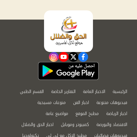
instagram
youtube
twitter
facebook
الرئيسية
الاخبار العامة
التقارير الخاصة
القسم الطبي
فيديوهات متنوعة
اخبار الفن
منوعات مسيحية
اخبار الرياضة
مطبخ الموقع
مواضيع عامة
الاقتصاد والبورصة
كمبيوتر وموبايل
اخبار الحق والضلال
فيديوهات فضائيات
مطبخ الاكل مع لى لى
تكنولوجيا