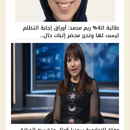
طالبة الـ4% ريم محمد: أوراق إجابة التظلم
ليست لها وتحرر محضر إثبات حال...
وفاة الإعلامية سونيا كمال وتشييع الجنازة