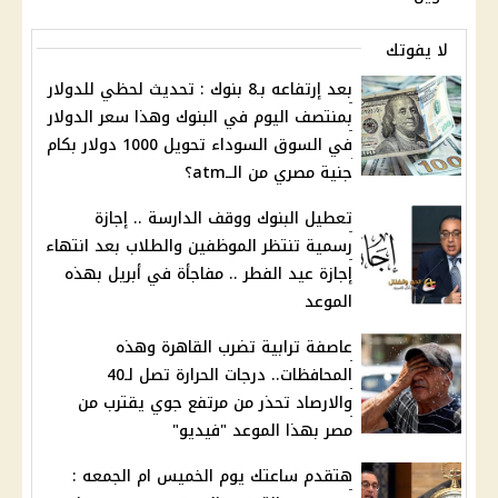
لا يفوتك
بعد إرتفاعه بـ8 بنوك : تحديث لحظي للدولار
بمنتصف اليوم في البنوك وهذا سعر الدولار
في السوق السوداء تحويل 1000 دولار بكام
جنية مصري من الــatm؟
تعطيل البنوك ووقف الدارسة .. إجازة
رسمية تنتظر الموظفين والطلاب بعد انتهاء
إجازة عيد الفطر .. مفاجأة في أبريل بهذه
الموعد
عاصفة ترابية تضرب القاهرة وهذه
المحافظات.. درجات الحرارة تصل لـ40
والارصاد تحذر من مرتفع جوي يقترب من
مصر بهذا الموعد "فيديو"
هتقدم ساعتك يوم الخميس ام الجمعه :