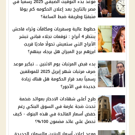
موعد بدء التوقيت الصيفي 2025 رسميا في
مصر بالتاريخ بعد إعلان الحكومه كم يومًا
متبقيًا وطريقة ضبط الساعة؟
حظوظ عالية وسفريات ومكافآت وثراء فاحش
ينتظر 4 أبراج : توقعات نجلاء قباني تبشر
الأبراج التي ستعيش تحولًا ماديًا قريبً
ابرزهم برج الميزان هل برجك بينهم؟
بدء قبض المرتبات يوم الاثنين .. تبكير موعد
صرف مرتبات شهر إبريل 2025 للموظفين
رسمياً بعد قرار الحكومة هل هناك زيادة
جديدة في الأجور؟
طرح أعلى شهادات الادخار بعوائد ضخمة
تحدث ضجة عارمة في السوق البنكي رغم
خفض أسعار الفائدة في هذه البنوك - كيف
تحصل علي عائد مضمون 100%؟
موعد إعلان أسعار البنزين والسولار الجديدة