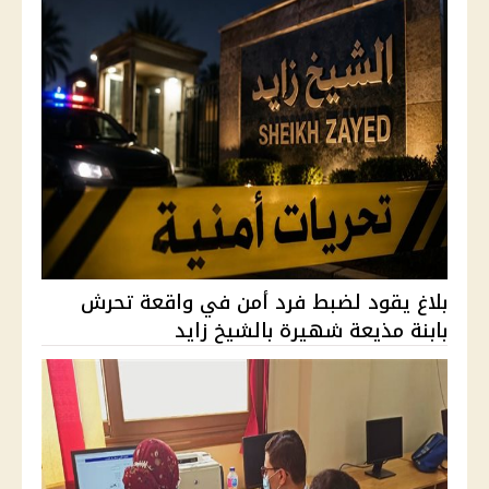
بلاغ يقود لضبط فرد أمن في واقعة تحرش
بابنة مذيعة شهيرة بالشيخ زايد