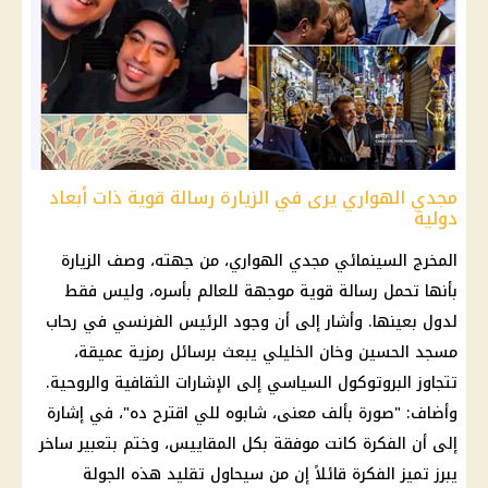
مجدي الهواري يرى في الزيارة رسالة قوية ذات أبعاد
دولية
المخرج السينمائي مجدي الهواري، من جهته، وصف الزيارة
بأنها تحمل رسالة قوية موجهة للعالم بأسره، وليس فقط
لدول بعينها. وأشار إلى أن وجود الرئيس الفرنسي في رحاب
مسجد الحسين وخان الخليلي يبعث برسائل رمزية عميقة،
تتجاوز البروتوكول السياسي إلى الإشارات الثقافية والروحية.
وأضاف: "صورة بألف معنى، شابوه للي اقترح ده"، في إشارة
إلى أن الفكرة كانت موفقة بكل المقاييس، وختم بتعبير ساخر
يبرز تميز الفكرة قائلاً إن من سيحاول تقليد هذه الجولة