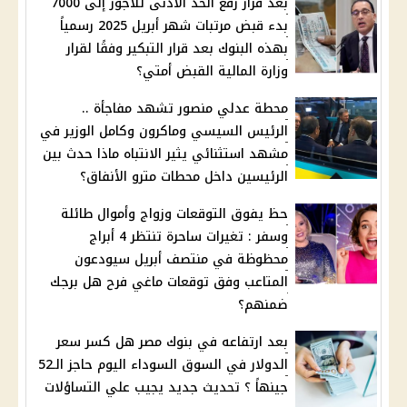
بعد قرار رفع الحد الأدنى للأجور إلى 7000
بدء قبض مرتبات شهر أبريل 2025 رسمياً
بهذه البنوك بعد قرار التبكير وفقًا لقرار
وزارة المالية القبض أمتي؟
محطة عدلي منصور تشهد مفاجأة ..
الرئيس السيسي وماكرون وكامل الوزير في
مشهد استثنائي يثير الانتباه ماذا حدث بين
الرئيسين داخل محطات مترو الأنفاق؟
حظ يفوق التوقعات وزواج وأموال طائلة
وسفر : تغيرات ساحرة تنتظر 4 أبراج
محظوظة في منتصف أبريل سيودعون
المتاعب وفق توقعات ماغي فرح هل برجك
ضمنهم؟
بعد ارتفاعه في بنوك مصر هل كسر سعر
الدولار في السوق السوداء اليوم حاجز الـ52
جينهاً ؟ تحديث جديد يجيب علي التساؤلات