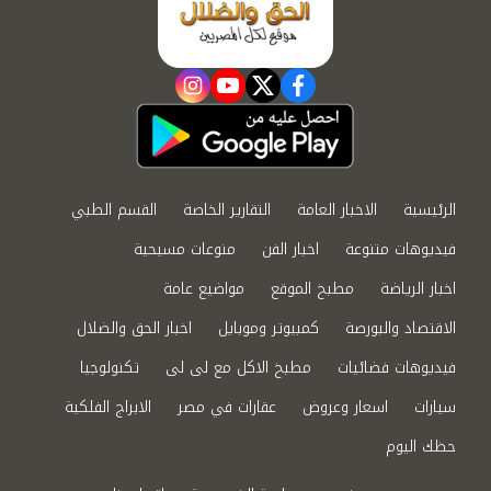
instagram
youtube
twitter
facebook
الرئيسية
الاخبار العامة
التقارير الخاصة
القسم الطبي
فيديوهات متنوعة
اخبار الفن
منوعات مسيحية
اخبار الرياضة
مطبخ الموقع
مواضيع عامة
الاقتصاد والبورصة
كمبيوتر وموبايل
اخبار الحق والضلال
فيديوهات فضائيات
مطبخ الاكل مع لى لى
تكنولوجيا
سيارات
اسعار وعروض
عقارات في مصر
الابراج الفلكية
حظك اليوم