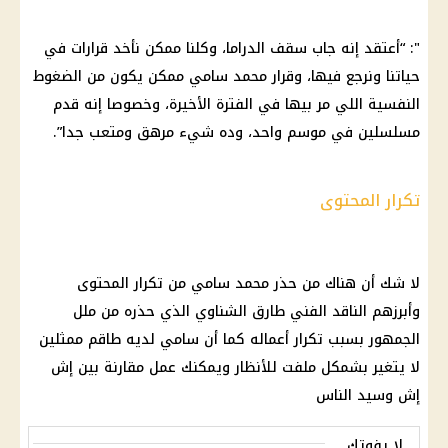
": “أعتقد إنه جاب سقف الدراما، وكلنا ممكن نأخد قرارات في
حياتنا ونرجع فيها، وقرار محمد سامي ممكن يكون من الضغوط
النفسية اللي مر بيها في الفترة الأخيرة، وخصوصا إنه قدم
مسلسلين في موسم واحد، وده شيء مرهق ومتعب جدا”.
تكرار المحتوى
لا شك أن هناك من حذر محمد سامي من تكرار المحتوى
وأبرزهم الناقد الفني
طارق الشناوي
الذي حذره من ملل
الجمهور بسبب تكرار أعماله كما أن سامي لديه طاقم ممثلين
لا يتغير بشمكل ملفت للأنظار ويمكنك عمل مقارنة بين إش
إش وسيد الناس
لا يفوتك