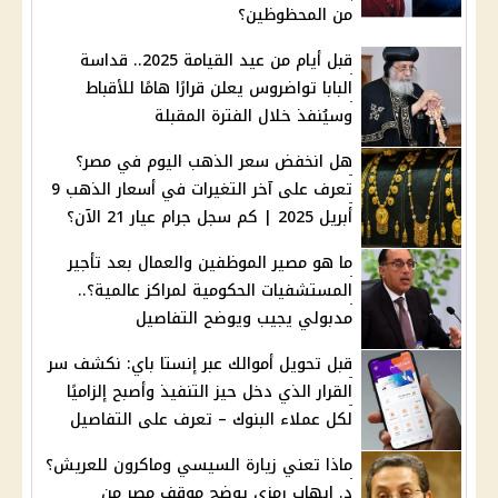
من المحظوظين؟
قبل أيام من عيد القيامة 2025.. قداسة
البابا تواضروس يعلن قرارًا هامًا للأقباط
وسيُنفذ خلال الفترة المقبلة
هل انخفض سعر الذهب اليوم في مصر؟
تعرف على آخر التغيرات في أسعار الذهب 9
أبريل 2025 | كم سجل جرام عيار 21 الآن؟
ما هو مصير الموظفين والعمال بعد تأجير
المستشفيات الحكومية لمراكز عالمية؟..
مدبولي يجيب ويوضح التفاصيل
قبل تحويل أموالك عبر إنستا باي: نكشف سر
القرار الذي دخل حيز التنفيذ وأصبح إلزاميًا
لكل عملاء البنوك – تعرف على التفاصيل
ماذا تعني زيارة السيسي وماكرون للعريش؟
د. إيهاب رمزي يوضح موقف مصر من