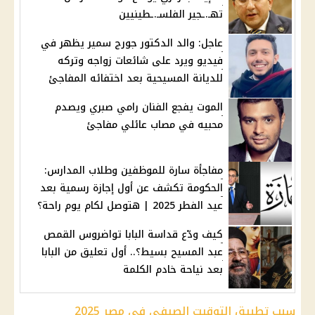
تهـ.ـجير الفلسـ.ـطينيين
عاجل: والد الدكتور جورج سمير يظهر في
فيديو ويرد على شائعات زواجه وتركه
للديانة المسيحية بعد اختفائه المفاجئ
الموت يفجع الفنان رامي صبري ويصدم
محبيه في مصاب عائلي مفاجئ
مفاجأة سارة للموظفين وطلاب المدارس:
الحكومة تكشف عن أول إجازة رسمية بعد
عيد الفطر 2025 | هتوصل لكام يوم راحة؟
كيف ودّع قداسة البابا تواضروس القمص
عبد المسيح بسيط؟.. أول تعليق من البابا
بعد نياحة خادم الكلمة
سبب تطبيق التوقيت الصيفي في مصر 2025