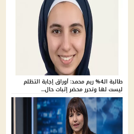
طالبة الـ4% ريم محمد: أوراق إجابة التظلم
ليست لها وتحرر محضر إثبات حال...