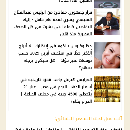
المقبل: ماذا حدث؟
قرار جمهوري مفاجئ من الرئيس عبدالفتاح
السيسي يسري لمدة عام كامل - إليك
التفاصيل كاملة التي نشرت في كل الصحف
المصرية منذ قليل
حظ وفلوس بالكوم في إنتظارك.. 4 أبراج
الأكثر حظًا في منتصف أبريل 2025 حسب
توقعات عبير فؤاد | هل سيكون برجك
بينهم؟
العرايس هتزعل جامد: قفزة تاريخية في
أسعار الذهب اليوم في مصر – عيار 21
يتخطى 4500 جنيه في محلات الصاغة |
الجرام بكام؟
آلية عمل لجنة التسعير التلقائي:
تنعقد
لجنة التسعير التلقائي
للمنتجات البترولية بشكل