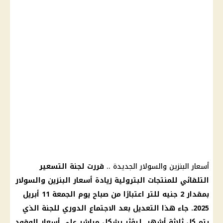
أسعار البنزين والسولار الجديدة
..
قررت
لجنة التسعير
التلقائي
للمنتجات البترولية
زيادة أسعار البنزين والسولار
بمقدار 2 جنيه للتر اعتبارًا من صباح يوم الجمعة 11
أبريل
2025
. جاء هذا التعديل بعد الاجتماع الدوري للجنة الذي
يتم كل ثلاثة أشهر، ليؤثر بشكل مباشر على
أسعار الوقود