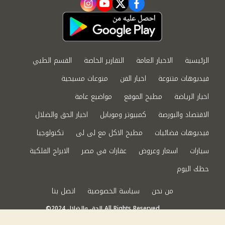
instagram
youtube
twitter
facebook
الرئيسية
الاخبار العامة
التقارير الخاصة
القسم الطبي
فيديوهات متنوعة
اخبار الفن
منوعات مسيحية
اخبار الرياضة
مطبخ الموقع
مواضيع عامة
الاقتصاد والبورصة
كمبيوتر وموبايل
اخبار الحق والضلال
فيديوهات فضائيات
مطبخ الاكل مع لى لى
تكنولوجيا
سيارات
اسعار وعروض
عقارات في مصر
الابراج الفلكية
حظك اليوم
من نحن
سياسة الخصوصية
اتصل بنا
©2024 الحق والضلال All Rights Reserved.
Powered by