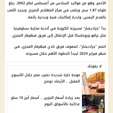
الأحمر، وهو من مواليد السادس من أغسطس لعام 2002، يبلغ
طوله 1.87 سم، ويلعب في مركز المهاجم الصريح، ويجيد اللعب
بالقدم اليمنى، ولدية إمكانيات فنية وبدنية رائعة.
بدأ "جراديشار" مسيرته الكروية في أندية محلية بسلوفينيا
مثل برافو وروجاسكا قبل الإنتقال إلى فريق فيهرفار المجري.
انضم "جراديشار"، لصفوف فريق نادي فيهرفار المجري، في
شهر فبراير 2024 ليبدأ الخطوة الأهم خلال مسيرته.
لا يفوتك
موجة حارة شديدة تضرب مصر خلال الأسبوع
المقبل .. الأرصاد توضح
بعد زيادة أسعار البنزين .. أسعار أبرز 10 سلع
غذائية بالأسواق اليوم