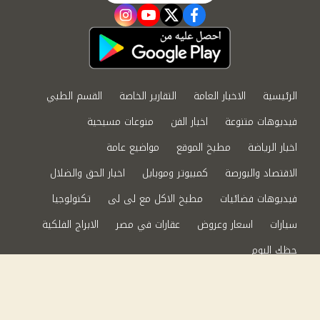
instagram
youtube
twitter
facebook
الرئيسية
الاخبار العامة
التقارير الخاصة
القسم الطبي
فيديوهات متنوعة
اخبار الفن
منوعات مسيحية
اخبار الرياضة
مطبخ الموقع
مواضيع عامة
الاقتصاد والبورصة
كمبيوتر وموبايل
اخبار الحق والضلال
فيديوهات فضائيات
مطبخ الاكل مع لى لى
تكنولوجيا
سيارات
اسعار وعروض
عقارات في مصر
الابراج الفلكية
حظك اليوم
من نحن
سياسة الخصوصية
اتصل بنا
©2024 الحق والضلال All Rights Reserved.