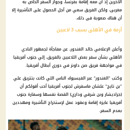
الأخرين إذ أن معه إقامة بفرنسا، وجواز السفر الخاص به
مغربى، ولكن الفريق سعي من أجل الحصول على التأشيرة إلا
أن هناك صعوبة فى ذلك.
أزمة في الأهلى بسبب 3 لاعبين
وأعلن الإعلامي خالد الغندور، عن مفاجأة لجمهور النادي
الأهلي بشأن سفر بعض اللاعبين بالفريق، إلي جنوب أفريقيا
في مواجهة فريق صن داونز في دوري أبطال أفريقيا.
وكتب "الغندور" عبر الفيسبوك الناس اللي كانت بتتريق علي
"بن تايج" علشان ماسفرش لجنوب أفريقيا أحب أقولكم أن
(جراديشار وبن شرقي وداري) القصة نفسها وسفارة جنوب
أفريقيا عايزة إقامة وعقود عمل لإستخراج التأشيرة ومهددين
بعدم السفر.