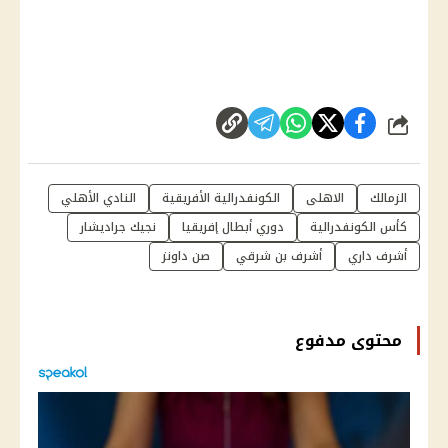
شارك
الزمالك
الاهلى
الكونفدرالية الأفريقية
النادي الأهلي
كأس الكونفدرالية
دوري أبطال إفريقيا
نجيك جراديشار
أشرف داري
أشرف بن شرقي
صن داونز
محتوى مدفوع