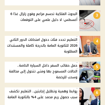
البحوث الفلكية تحسم مزاعم وقوع زلزال غدًا 6
3
أغسطس: لا دليل علمي على التوقعات
التعليم تحدد فئات دخول امتحانات الدور الثاني
4
2026 للثانوية العامة بالدرجة كاملة والمستندات
المطلوبة
حمل حقائب السفر داخل السيارة الخاصة..
5
الحالات المسموح بها ومتى تتحول إلى مخالفة
وسحب للرخصة
روابط وهمية وتظليل إجابتين.. التعليم تكشف
6
سبب حصول ريم محمد على 4% بالثانوية العامة