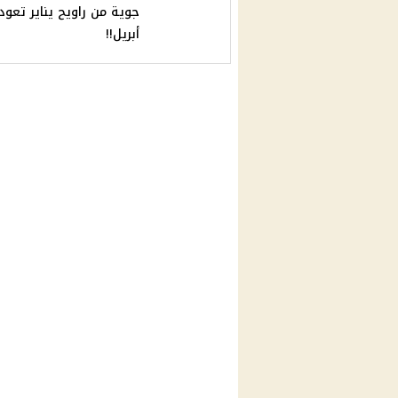
جوية من راويح يناير تعو
أبريل!!