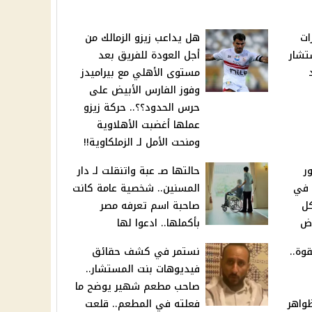
ات
هل يداعب زيزو الزمالك من
تشار
أجل العودة للفريق بعد
مستوى الأهلي مع بيراميدز
وفوز الفارس الأبيض على
حرس الحدود؟؟.. حركة زيزو
عملها أغضبت الأهلاوية
ومنحت الأمل لـ الزملكاوية!!
ر
حالتها صـ عبة واتنقلت لـ دار
 في
المسنين.. شخصية عامة كانت
كل
صاحبة اسم تعرفه مصر
وض
بأكملها.. ادعوا لها
وة..
نستمر في كشف حقائق
فيديوهات بنت المستشار..
صاحب مطعم شهير يوضح ما
واهر
فعلته في المطعم.. قلعت