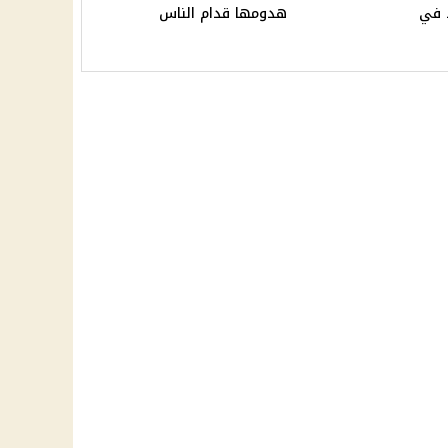
د في
هدومها قدام الناس