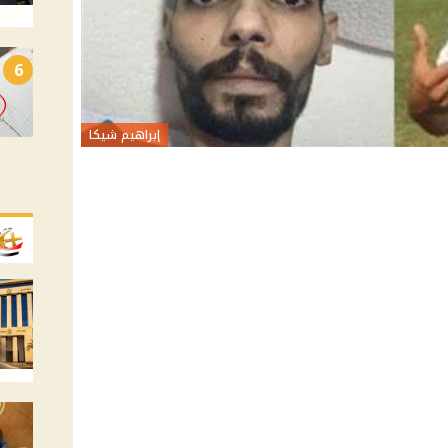
6
إبراهيم شيكا